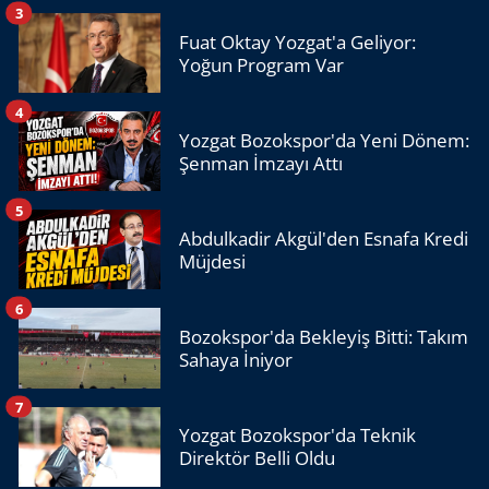
3
Fuat Oktay Yozgat'a Geliyor:
Yoğun Program Var
4
Yozgat Bozokspor'da Yeni Dönem:
Şenman İmzayı Attı
5
Abdulkadir Akgül'den Esnafa Kredi
Müjdesi
6
Bozokspor'da Bekleyiş Bitti: Takım
Sahaya İniyor
7
Yozgat Bozokspor'da Teknik
Direktör Belli Oldu