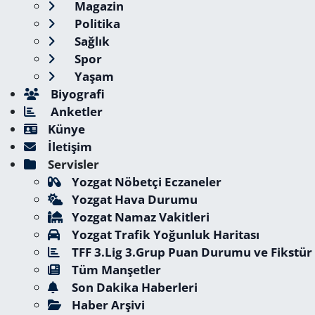
Magazin
Politika
Sağlık
Spor
Yaşam
Biyografi
Anketler
Künye
İletişim
Servisler
Yozgat Nöbetçi Eczaneler
Yozgat Hava Durumu
Yozgat Namaz Vakitleri
Yozgat Trafik Yoğunluk Haritası
TFF 3.Lig 3.Grup Puan Durumu ve Fikstür
Tüm Manşetler
Son Dakika Haberleri
Haber Arşivi