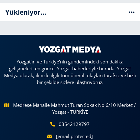
Yükleniyor...
Yozgat'ın ve Türkiye'nin gündemindeki son dakika
gelişmeleri, en güncel Yozgat haberleriyle burada. Yozgat
Medya olarak, ilinizle ilgili tüm önemli olayları tarafsız ve hızlı
bir şekilde sizlere ulaştırıyoruz.
Medrese Mahalle Mahmut Turan Sokak No:6/10 Merkez /
Yozgat - TÜRKİYE
03542129797
[email protected]