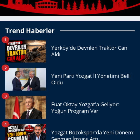
Trend Haberler
1
Yerköy'de Devrilen Traktör Can
Aldı
2
Yeni Parti Yozgat İl Yönetimi Belli
Oldu
3
Fuat Oktay Yozgat'a Geliyor:
Yoğun Program Var
4
Yozgat Bozokspor'da Yeni Dönem:
Şenman İmzayı Attı