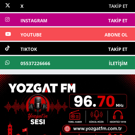
X
TAKIP ET
INSTAGRAM
TAKIP ET
YOUTUBE
ABONE OL
TIKTOK
TAKIP ET
05537226666
İLETIŞIM