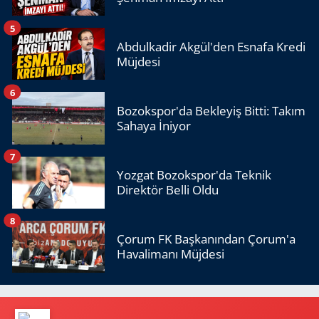
5
Abdulkadir Akgül'den Esnafa Kredi
Müjdesi
6
Bozokspor'da Bekleyiş Bitti: Takım
Sahaya İniyor
7
Yozgat Bozokspor'da Teknik
Direktör Belli Oldu
8
Çorum FK Başkanından Çorum'a
Havalimanı Müjdesi