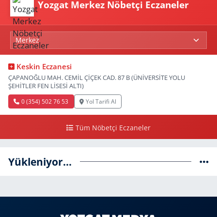
Yozgat Merkez Nöbetçi Eczaneler
Keskin Eczanesi
ÇAPANOĞLU MAH. CEMİL ÇİÇEK CAD. 87 B (ÜNİVERSİTE YOLU
ŞEHİTLER FEN LİSESİ ALTI)
0 (354) 502 76 53
Yol Tarifi Al
Tüm Nöbetçi Eczaneler
Yükleniyor...