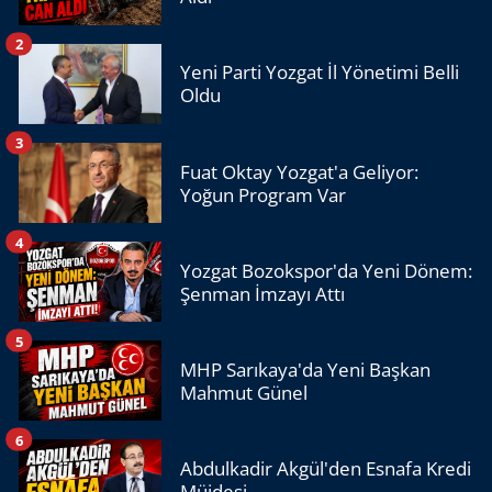
2
Yeni Parti Yozgat İl Yönetimi Belli
Oldu
3
Fuat Oktay Yozgat'a Geliyor:
Yoğun Program Var
4
Yozgat Bozokspor'da Yeni Dönem:
Şenman İmzayı Attı
5
MHP Sarıkaya'da Yeni Başkan
Mahmut Günel
6
Abdulkadir Akgül'den Esnafa Kredi
Müjdesi