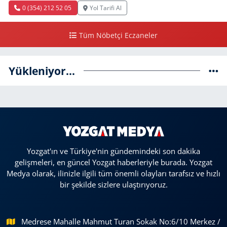
0 (354) 212 52 05
Yol Tarifi Al
Tüm Nöbetçi Eczaneler
Yükleniyor...
Yozgat'ın ve Türkiye'nin gündemindeki son dakika
gelişmeleri, en güncel Yozgat haberleriyle burada. Yozgat
Medya olarak, ilinizle ilgili tüm önemli olayları tarafsız ve hızlı
bir şekilde sizlere ulaştırıyoruz.
Medrese Mahalle Mahmut Turan Sokak No:6/10 Merkez /