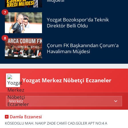
7
Yozgat Bozokspor'da Teknik
Direktör Belli Oldu
8
Çorum FK Başkanından Çorum'a
Havalimanı Müjdesi
Yozgat Merkez Nöbetçi Eczaneler
Damla Eczanesi
KÖSEOGLU MAH. NAKIP ZADE CAMİİ CAD.GÜLER APT NO:4 A