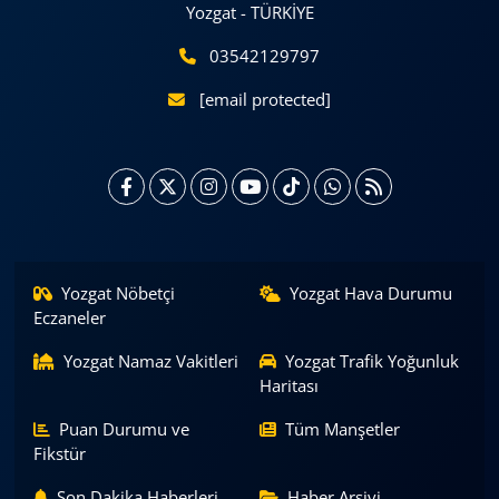
Yozgat - TÜRKİYE
03542129797
[email protected]
Yozgat Nöbetçi
Yozgat Hava Durumu
Eczaneler
Yozgat Namaz Vakitleri
Yozgat Trafik Yoğunluk
Haritası
Puan Durumu ve
Tüm Manşetler
Fikstür
Son Dakika Haberleri
Haber Arşivi