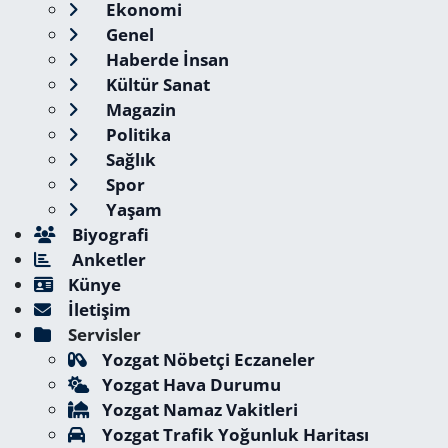
Ekonomi
Genel
Haberde İnsan
Kültür Sanat
Magazin
Politika
Sağlık
Spor
Yaşam
Biyografi
Anketler
Künye
İletişim
Servisler
Yozgat Nöbetçi Eczaneler
Yozgat Hava Durumu
Yozgat Namaz Vakitleri
Yozgat Trafik Yoğunluk Haritası