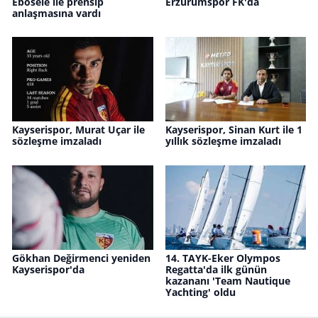
Ebosele ile prensip
Erzurumspor FK'da
anlaşmasına vardı
Kayserispor, Murat Uçar ile
Kayserispor, Sinan Kurt ile 1
sözleşme imzaladı
yıllık sözleşme imzaladı
Gökhan Değirmenci yeniden
14. TAYK-Eker Olympos
Kayserispor'da
Regatta'da ilk günün
kazananı 'Team Nautique
Yachting' oldu