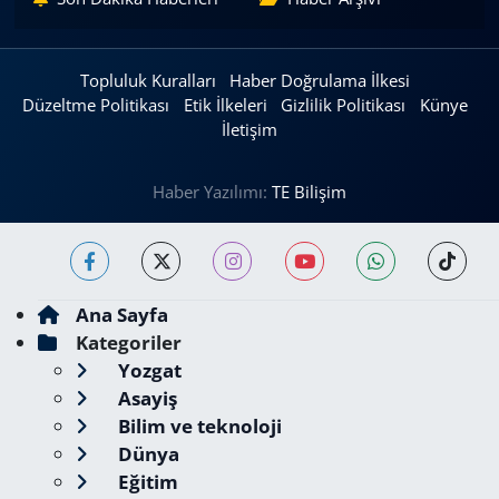
Topluluk Kuralları
Haber Doğrulama İlkesi
Düzeltme Politikası
Etik İlkeleri
Gizlilik Politikası
Künye
İletişim
Haber Yazılımı:
TE Bilişim
Ana Sayfa
Kategoriler
Yozgat
Asayiş
Bilim ve teknoloji
Dünya
Eğitim