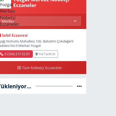
Eczaneler
Sebil Eczanesi
şağı Nohutlu Mahallesi, Yzb. Bahattin Çokdeğerli
addesi No:5 Merkez Yozgat
0 (354) 217 62 67
Yol Tarifi Al
Tüm Nöbetçi Eczaneler
Yükleniyor...