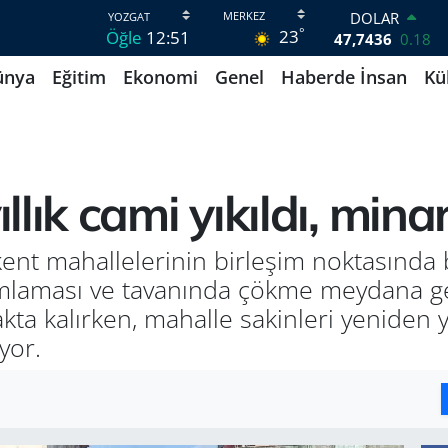
DOLAR
°
23
Öğle
12:51
47,7436
0.18
EURO
ünya
Eğitim
Ekonomi
Genel
Haberde İnsan
Kü
55,2510
0.32
STERLİN
64,4811
0.38
GRAM ALTIN
6660.55
0
BİST100
lık cami yıkıldı, minar
13.779
-14
BITCOIN
64.840,97
-0.15
ent mahallelerinin birleşim noktasında b
laması ve tavanında çökme meydana gelm
ta kalırken, mahalle sakinleri yeniden y
yor.