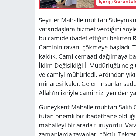
İçeriği Görüntü
Seyitler Mahalle muhtarı Süleyman 
vatandaşlara hizmet verdiğini söyle
bu camide ibadet ettiğini belirten 
Caminin tavanı çökmeye başladı. 
kaldık. Cami cemaati dağılmaya başl
İklim Değişikliği İl Müdürlüğü'ne g
ve camiyi mühürledi. Ardından yıkım
minaresi kaldı. Gelen insanlar sad
Allah'ın izniyle camimizi yeniden 
Güneykent Mahalle muhtarı Salih Ci
tutan önemli bir ibadethane olduğun
mahalleyi bir arada tutuyordu. Va
zamanlarda tavanları çöktü. Tekra