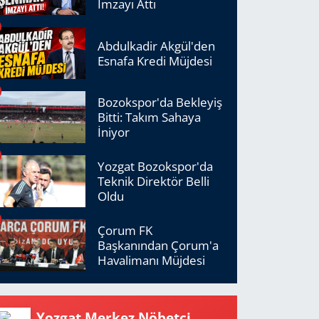
İmzayı Attı
Abdulkadir Akgül'den
Esnafa Kredi Müjdesi
Bozokspor'da Bekleyiş
Bitti: Takım Sahaya
İniyor
Yozgat Bozokspor'da
Teknik Direktör Belli
Oldu
Çorum FK
Başkanından Çorum'a
Havalimanı Müjdesi
Yozgat Merkez Nöbetçi