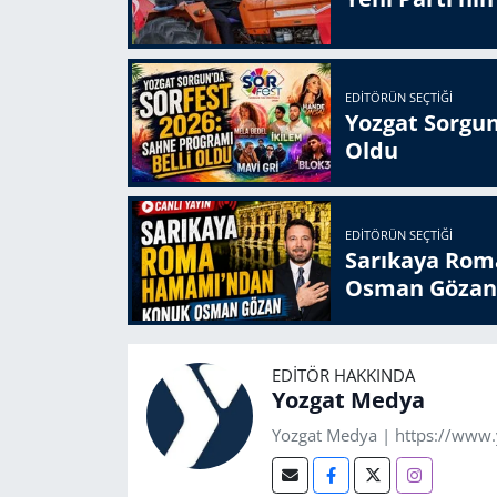
EDITÖRÜN SEÇTIĞI
Yozgat Sorgun
Oldu
EDITÖRÜN SEÇTIĞI
Sarıkaya Rom
Osman Gözan
EDITÖR HAKKINDA
Yozgat Medya
Yozgat Medya | https://www