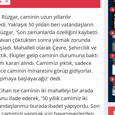
le
5
Rüzgar, caminin uzun yıllardır
di. Yaklaşık 50 yıldan beri vatandaşların
Rüzgar, 'Son zamanlarda özelliğini kaybetti.
6
Tavan çöktükten sonra yıkmak zorunda
adı. Mahalleli olarak Çevre, Şehircilik ve
ittik. Ekipler gelip caminin durumuna baktı
7
 kararı alındı. Camimizi yıktık, sadece
ece caminin minaresini görüp gidiyorlar.
yapmaya başlayacağız' dedi.
8
han ise caminin iki mahalleyi bir arada
u ifade ederek, '50 yıllık camimiz iki
tandaşlarımız burada ibadet yapıyordu. Son
r camimizi yapmak için hayırseverlerden