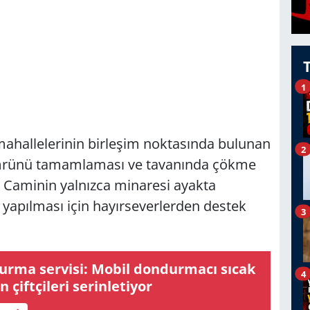
1
mahallelerinin birleşim noktasında bulunan
2
m ömrünü tamamlaması ve tavanında çökme
. Caminin yalnızca minaresi ayakta
 yapılması için hayırseverlerden destek
3
urma servisi: Mobil dondurmacı sıcak
4
n çiftçileri serinletiyor