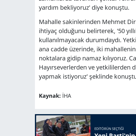
yardım bekliyoruz' diye konuştu.
Mahalle sakinlerinden Mehmet Dire
ihtiyaç olduğunu belirterek, '50 yıll
kullanılmayacak durumdaydı. Yetki
ana cadde üzerinde, iki mahalleni
noktalara gidip namaz kılıyoruz. C
Hayırseverlerden ve yetkililerden 
yapmak istiyoruz' şeklinde konuştu
Kaynak:
İHA
EDITÖRÜN SEÇTIĞI
Yeni Parti'ni