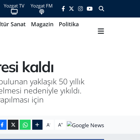
Yozgat TV
Yozgat FM
ltür Sanat
Magazin
Politika
esi kaldı
ulunan yaklaşık 50 yıllık
esi nedeniyle yıkıldı.
apılması için
-
+
A
A