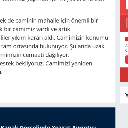
k de caminin mahalle için önemli bir
ık bir camimiz vardı ve artık
liler yıkım kararı aldı. Camimizin konumu
n tam ortasında bulunuyor. Şu anda uzak
A
C
amimizin cemaati dağılıyor.
destek bekliyoruz. Camimizi yeniden
.
n Kapak Görselinde Yozgat Ayrıntısı