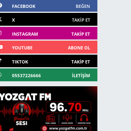
FACEBOOK
BEĞEN
X
TAKIP ET
INSTAGRAM
TAKIP ET
YOUTUBE
ABONE OL
TIKTOK
TAKIP ET
05537226666
İLETIŞIM