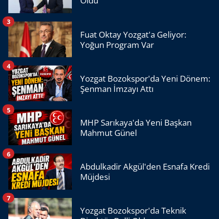
Oldu
3
Fuat Oktay Yozgat'a Geliyor:
Yoğun Program Var
4
Yozgat Bozokspor'da Yeni Dönem:
Şenman İmzayı Attı
5
MHP Sarıkaya'da Yeni Başkan
Mahmut Günel
6
Abdulkadir Akgül'den Esnafa Kredi
Müjdesi
7
Yozgat Bozokspor'da Teknik