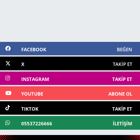
FACEBOOK
BEĞEN
X
TAKIP ET
INSTAGRAM
TAKIP ET
YOUTUBE
ABONE OL
TIKTOK
TAKIP ET
05537226666
İLETIŞIM