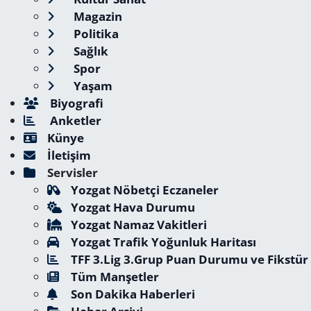
Magazin
Politika
Sağlık
Spor
Yaşam
Biyografi
Anketler
Künye
İletişim
Servisler
Yozgat Nöbetçi Eczaneler
Yozgat Hava Durumu
Yozgat Namaz Vakitleri
Yozgat Trafik Yoğunluk Haritası
TFF 3.Lig 3.Grup Puan Durumu ve Fikstür
Tüm Manşetler
Son Dakika Haberleri