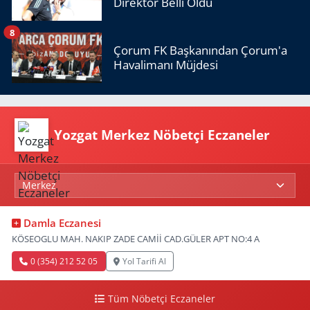
Direktör Belli Oldu
8
Çorum FK Başkanından Çorum'a
Havalimanı Müjdesi
Yozgat Merkez Nöbetçi Eczaneler
Damla Eczanesi
KÖSEOGLU MAH. NAKIP ZADE CAMİİ CAD.GÜLER APT NO:4 A
0 (354) 212 52 05
Yol Tarifi Al
Tüm Nöbetçi Eczaneler