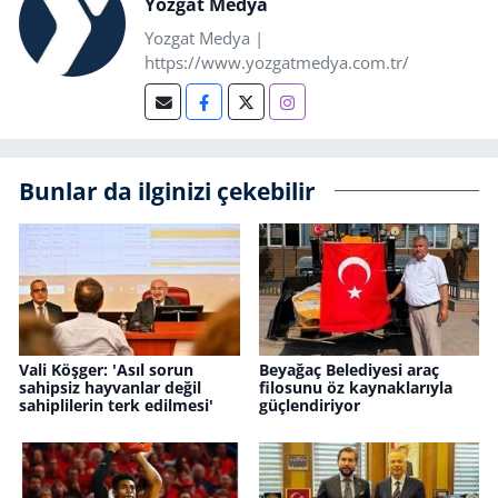
Yozgat Medya
Yozgat Medya |
https://www.yozgatmedya.com.tr/
Bunlar da ilginizi çekebilir
Vali Köşger: 'Asıl sorun
Beyağaç Belediyesi araç
sahipsiz hayvanlar değil
filosunu öz kaynaklarıyla
sahiplilerin terk edilmesi'
güçlendiriyor