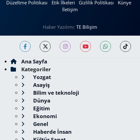
Düzeltme Politikası
Etik İlkeleri
Gizlilik Politikası
Künye
İletişim
Haber Yazılımı:
TE Bilişim
Ana Sayfa
Kategoriler
Yozgat
Asayiş
Bilim ve teknoloji
Dünya
Eğitim
Ekonomi
Genel
Haberde İnsan
Kültür Sanat