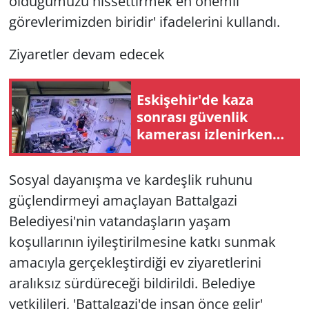
olduğumuzu hissettirmek en önemli
görevlerimizden biridir' ifadelerini kullandı.
Ziyaretler devam edecek
Eskişehir'de kaza
sonrası güvenlik
kamerası izlenirken
bıçaklı kavga: 2 yaralı
Sosyal dayanışma ve kardeşlik ruhunu
güçlendirmeyi amaçlayan Battalgazi
Belediyesi'nin vatandaşların yaşam
koşullarının iyileştirilmesine katkı sunmak
amacıyla gerçekleştirdiği ev ziyaretlerini
aralıksız sürdüreceği bildirildi. Belediye
yetkilileri, 'Battalgazi'de insan önce gelir'