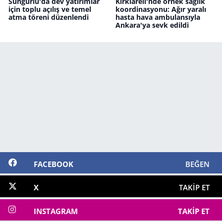
Sungurlu'da dev yatırımlar
Kırklareli'nde örnek sağlık
için toplu açılış ve temel
koordinasyonu: Ağır yaralı
atma töreni düzenlendi
hasta hava ambulansıyla
Ankara'ya sevk edildi
FACEBOOK
BEĞEN
X
TAKIP ET
INSTAGRAM
TAKIP ET