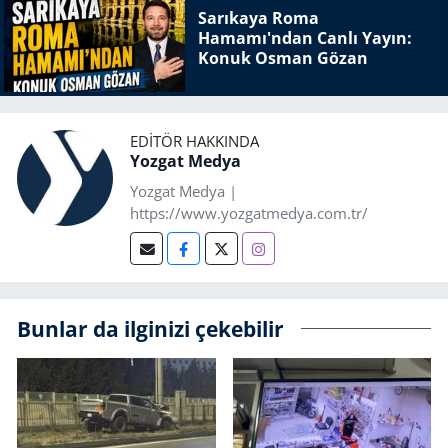
Sarıkaya Roma
Hamamı'ndan Canlı Yayın:
Konuk Osman Gözan
EDITÖR HAKKINDA
Yozgat Medya
Yozgat Medya |
https://www.yozgatmedya.com.tr/
Bunlar da ilginizi çekebilir