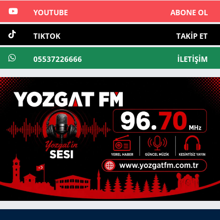
YOUTUBE
ABONE OL
TIKTOK
TAKIP ET
05537226666
İLETIŞIM