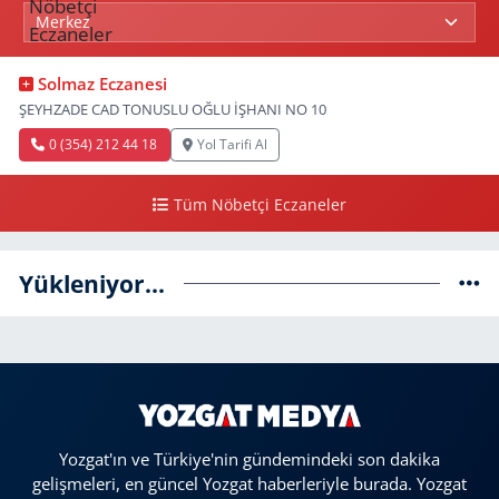
Solmaz Eczanesi
ŞEYHZADE CAD TONUSLU OĞLU İŞHANI NO 10
0 (354) 212 44 18
Yol Tarifi Al
Tüm Nöbetçi Eczaneler
Yükleniyor...
Yozgat'ın ve Türkiye'nin gündemindeki son dakika
gelişmeleri, en güncel Yozgat haberleriyle burada. Yozgat