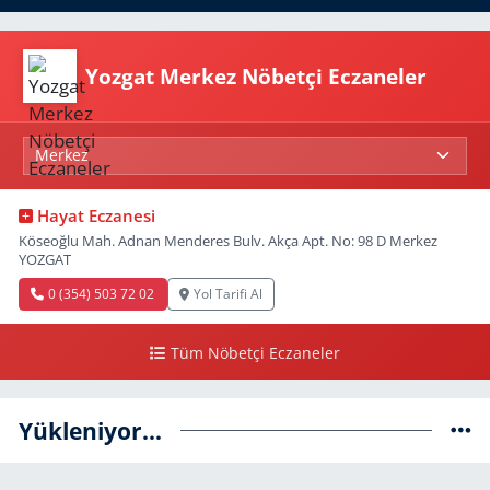
Yozgat Merkez Nöbetçi Eczaneler
Hayat Eczanesi
Köseoğlu Mah. Adnan Menderes Bulv. Akça Apt. No: 98 D Merkez
YOZGAT
0 (354) 503 72 02
Yol Tarifi Al
Tüm Nöbetçi Eczaneler
Yükleniyor...