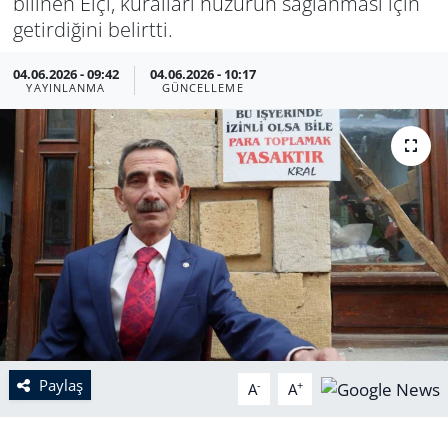
bilinen Elçi, kuralları huzurun sağlanması için
getirdiğini belirtti.
04.06.2026 - 09:42
04.06.2026 - 10:17
YAYINLANMA
GÜNCELLEME
Paylaş
-
+
A
A