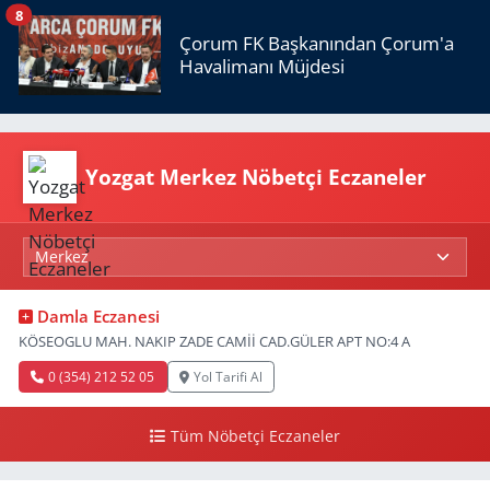
8
Çorum FK Başkanından Çorum'a
Havalimanı Müjdesi
Yozgat Merkez Nöbetçi Eczaneler
Damla Eczanesi
KÖSEOGLU MAH. NAKIP ZADE CAMİİ CAD.GÜLER APT NO:4 A
0 (354) 212 52 05
Yol Tarifi Al
Tüm Nöbetçi Eczaneler