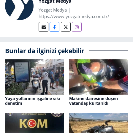
Yozgat Medya
Yozgat Medya |
https://www.yozgatmedya.com.tr/
Bunlar da ilginizi çekebilir
Yaya yollarının işgaline sıkı
Makine dairesine düşen
denetim
vatandaş kurtarıldı