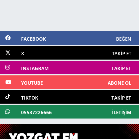
FACEBOOK
BEĞEN
X
TAKIP ET
INSTAGRAM
TAKIP ET
YOUTUBE
ABONE OL
TIKTOK
TAKIP ET
05537226666
İLETIŞIM