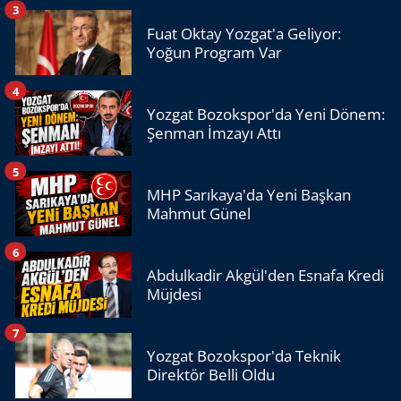
3
Fuat Oktay Yozgat'a Geliyor:
Yoğun Program Var
4
Yozgat Bozokspor'da Yeni Dönem:
Şenman İmzayı Attı
5
MHP Sarıkaya'da Yeni Başkan
Mahmut Günel
6
Abdulkadir Akgül'den Esnafa Kredi
Müjdesi
7
Yozgat Bozokspor'da Teknik
Direktör Belli Oldu