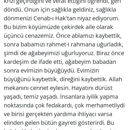
krizi geçirdiğini ve vefat ettiğini öğrendi, geri
döndü. Onun için sağlıkla geldiniz, sağlıkla
dönmenizi Cenab-ı Hak'tan niyaz ediyorum.
Bu bizim köyümüzde çekirdek aile olarak
üçüncü cenazemiz. Önce ablamızı kaybettik,
sonra babamızı rahmet-i rahmana uğurladık,
şimdi de ağabeyimizi uğurluyoruz. Biraz önce
kardeşim de ifade etti, ağabeyim babadan
sonra evimizin büyüğüydü. Evimizin
büyüğünü kaybettik, direğini kaybettik. Allah
mekanını cennet eylesin. Hayatını dürüst
yaşadı, temiz yaşadı. İnsanlara iyilik yapma
noktasında çok fedakardı, çok merhametliydi
ve birisi gerçekten yardıma ihtiyacı varsa
elinden gelen bütün gayreti gösterirdi. Bu