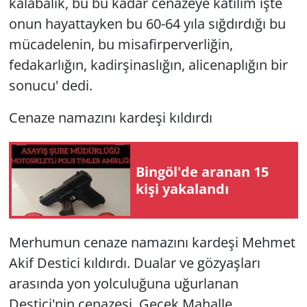
kalabalık, bu bu kadar cenazeye katılım işte
onun hayattayken bu 60-64 yıla sığdırdığı bu
mücadelenin, bu misafirperverliğin,
fedakarlığın, kadirşinaslığın, alicenaplığın bir
sonucu' dedi.
Cenaze namazını kardeşi kıldırdı
Bingöl'de aranan 15
kişi yakalandı
Merhumun cenaze namazını kardeşi Mehmet
Akif Destici kıldırdı. Dualar ve gözyaşları
arasında yon yolculuğuna uğurlanan
Destici'nin cenazesi, Gecek Mahalle