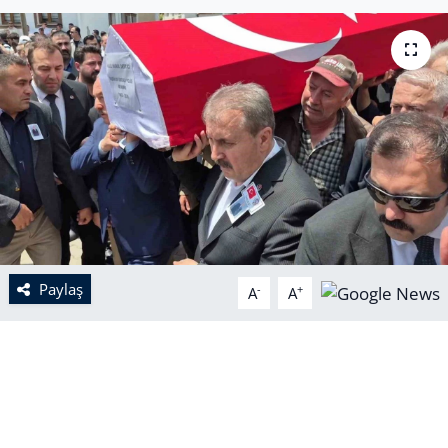
Paylaş
-
+
A
A