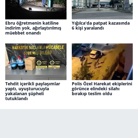
Ebru öğretmenin katiline
Yığılca'da patpat kazasında
indirim yok, ağırlaştırılmış
6 kişi yaralandı
müebbet onandı
Tehdit içerikli paylaşımlar
Polis Özel Harekat ekiplerini
yaptı, uyuşturucuyla
görünce elindeki silahı
yakalanan şüpheli
bırakıp teslim oldu
tutuklandı