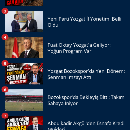
3
Yeni Parti Yozgat İl Yönetimi Belli
Oldu
4
Fuat Oktay Yozgat'a Geliyor:
Yoğun Program Var
5
Yozgat Bozokspor'da Yeni Dönem:
Şenman İmzayı Attı
6
Bozokspor'da Bekleyiş Bitti: Takım
Sahaya İniyor
7
Abdulkadir Akgül'den Esnafa Kredi
Müjdesi