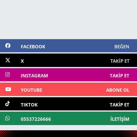
FACEBOOK
BEĞEN
X
TAKIP ET
INSTAGRAM
TAKIP ET
YOUTUBE
ABONE OL
TIKTOK
TAKIP ET
05537226666
İLETIŞIM