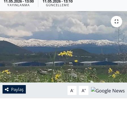
11.05.2026 - 13:00
11.05.2026 - 13:10
YAYINLANMA
GÜNCELLEME
Paylaş
-
+
A
A