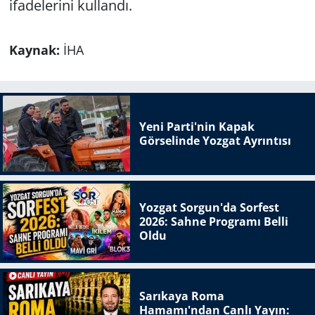
ifadelerini kullandı.
Kaynak:
İHA
Yeni Parti'nin Kapak
Görselinde Yozgat Ayrıntısı
Yozgat Sorgun'da Sorfest
2026: Sahne Programı Belli
Oldu
Sarıkaya Roma
Hamamı'ndan Canlı Yayın: