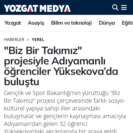
Yozgat
Asayiş
Bilim ve teknoloji
Dünya
Eğit
HABERLER
YEREL
"Biz Bir Takımız"
projesiyle Adıyamanlı
öğrenciler Yüksekova’da
buluştu
Gençlik ve Spor Bakanlığı’nın yürüttüğü "Biz
Bir Takımız" projesi çerçevesinde farklı sosyo-
kültürel yapıya sahip iller arasındaki
buluşmalar ve gençlerin kaynaşması amacıyla
Adıyaman’dan gelen 32 öğrenci
Yüksekova’daki akranlarıyla bir araya geldi.