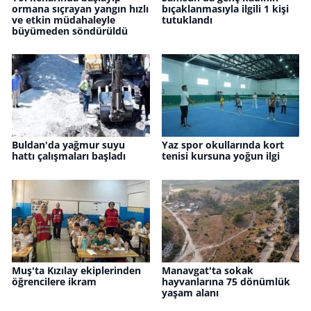
ormana sıçrayan yangın hızlı
bıçaklanmasıyla ilgili 1 kişi
ve etkin müdahaleyle
tutuklandı
büyümeden söndürüldü
Buldan'da yağmur suyu
Yaz spor okullarında kort
hattı çalışmaları başladı
tenisi kursuna yoğun ilgi
Muş'ta Kızılay ekiplerinden
Manavgat'ta sokak
öğrencilere ikram
hayvanlarına 75 dönümlük
yaşam alanı