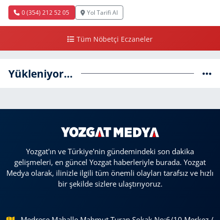
0 (354) 212 52 05
Yol Tarifi Al
Tüm Nöbetçi Eczaneler
Yükleniyor...
Yozgat'ın ve Türkiye'nin gündemindeki son dakika
gelişmeleri, en güncel Yozgat haberleriyle burada. Yozgat
Medya olarak, ilinizle ilgili tüm önemli olayları tarafsız ve hızlı
bir şekilde sizlere ulaştırıyoruz.
Medrese Mahalle Mahmut Turan Sokak No:6/10 Merkez /