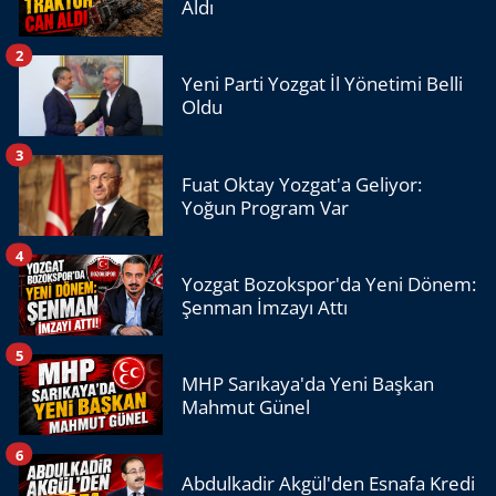
Aldı
2
Yeni Parti Yozgat İl Yönetimi Belli
Oldu
3
Fuat Oktay Yozgat'a Geliyor:
Yoğun Program Var
4
Yozgat Bozokspor'da Yeni Dönem:
Şenman İmzayı Attı
5
MHP Sarıkaya'da Yeni Başkan
Mahmut Günel
6
Abdulkadir Akgül'den Esnafa Kredi