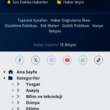
Son Dakika Haberleri
Haber Arşivi
Topluluk Kuralları
Haber Doğrulama İlkesi
Düzeltme Politikası
Etik İlkeleri
Gizlilik Politikası
Künye
İletişim
Haber Yazılımı:
TE Bilişim
Ana Sayfa
Kategoriler
Yozgat
Asayiş
Bilim ve teknoloji
Dünya
Eğitim