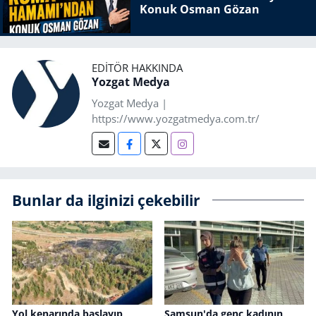
Konuk Osman Gözan
EDITÖR HAKKINDA
Yozgat Medya
Yozgat Medya |
https://www.yozgatmedya.com.tr/
Bunlar da ilginizi çekebilir
Yol kenarında başlayıp
Samsun'da genç kadının