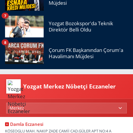
Müjdesi
7
Yozgat Bozokspor'da Teknik
Direktör Belli Oldu
8
Çorum FK Başkanından Çorum'a
Havalimanı Müjdesi
Yozgat Merkez Nöbetçi Eczaneler
Damla Eczanesi
KÖSEOGLU MAH. NAKIP ZADE CAMİİ CAD.GÜLER APT NO:4 A