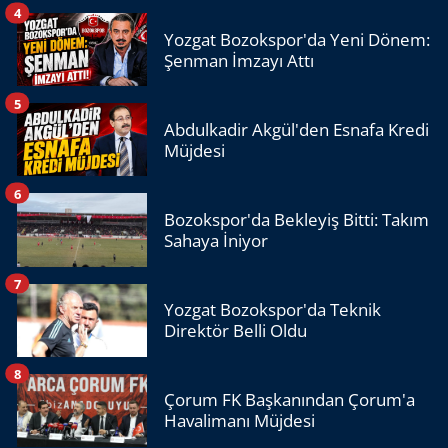
4
Yozgat Bozokspor'da Yeni Dönem:
Şenman İmzayı Attı
5
Abdulkadir Akgül'den Esnafa Kredi
Müjdesi
6
Bozokspor'da Bekleyiş Bitti: Takım
Sahaya İniyor
7
Yozgat Bozokspor'da Teknik
Direktör Belli Oldu
8
Çorum FK Başkanından Çorum'a
Havalimanı Müjdesi