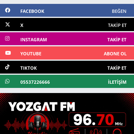
FACEBOOK
BEĞEN
X
TAKIP ET
INSTAGRAM
TAKIP ET
YOUTUBE
ABONE OL
TIKTOK
TAKIP ET
05537226666
İLETIŞIM