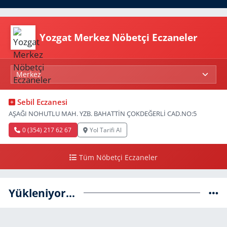
Yozgat Merkez Nöbetçi Eczaneler
Sebil Eczanesi
AŞAĞI NOHUTLU MAH. YZB. BAHATTİN ÇOKDEĞERLİ CAD.NO:5
0 (354) 217 62 67
Yol Tarifi Al
Tüm Nöbetçi Eczaneler
Yükleniyor...