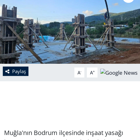
Paylaş
-
+
A
A
Muğla'nın Bodrum ilçesinde inşaat yasağı