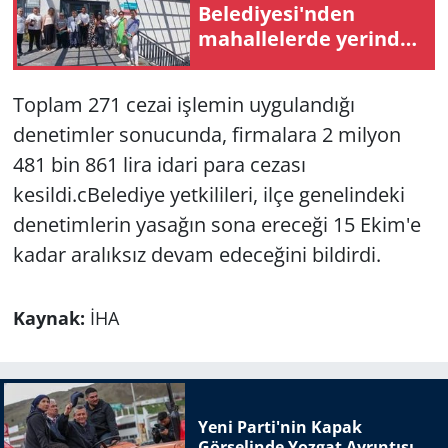
Belediyesi'nden
mahallelerde yerinde
inceleme
Toplam 271 cezai işlemin uygulandığı
denetimler sonucunda, firmalara 2 milyon
481 bin 861 lira idari para cezası
kesildi.cBelediye yetkilileri, ilçe genelindeki
denetimlerin yasağın sona ereceği 15 Ekim'e
kadar aralıksız devam edeceğini bildirdi.
Kaynak:
İHA
Yeni Parti'nin Kapak
Görselinde Yozgat Ayrıntısı