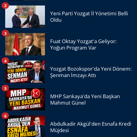
2
Yeni Parti Yozgat İl Yönetimi Belli
Oldu
3
Fuat Oktay Yozgat'a Geliyor:
Yoğun Program Var
4
Yozgat Bozokspor'da Yeni Dönem:
Şenman İmzayı Attı
5
MHP Sarıkaya'da Yeni Başkan
Mahmut Günel
6
Abdulkadir Akgül'den Esnafa Kredi
Müjdesi