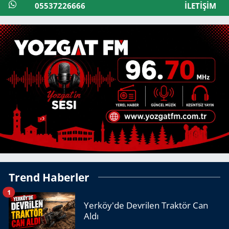
05537226666
İLETIŞIM
Trend Haberler
1
Yerköy'de Devrilen Traktör Can
Aldı