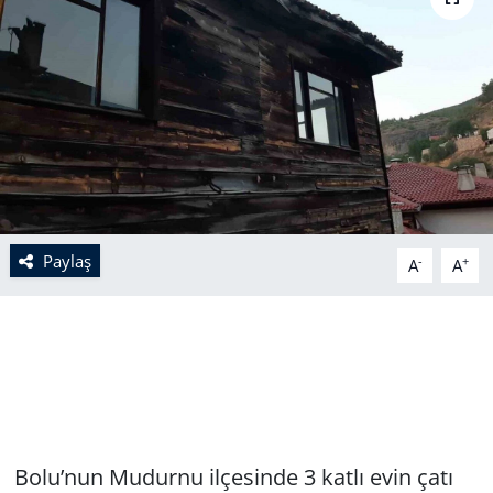
Paylaş
-
+
A
A
Bolu’nun Mudurnu ilçesinde 3 katlı evin çatı