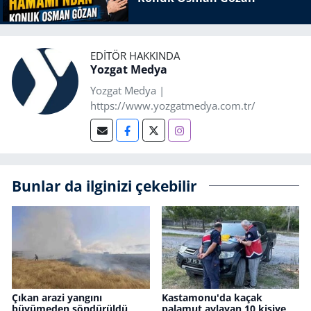
EDITÖR HAKKINDA
Yozgat Medya
Yozgat Medya |
https://www.yozgatmedya.com.tr/
Bunlar da ilginizi çekebilir
Çıkan arazi yangını
Kastamonu'da kaçak
büyümeden söndürüldü
palamut avlayan 10 kişiye