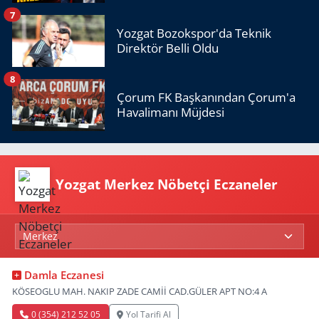
7
Yozgat Bozokspor'da Teknik
Direktör Belli Oldu
8
Çorum FK Başkanından Çorum'a
Havalimanı Müjdesi
Yozgat Merkez Nöbetçi Eczaneler
Damla Eczanesi
KÖSEOGLU MAH. NAKIP ZADE CAMİİ CAD.GÜLER APT NO:4 A
0 (354) 212 52 05
Yol Tarifi Al