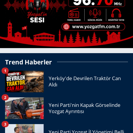
Trend Haberler
1
Yerköy'de Devrilen Traktör Can
Aldı
2
Yeni Parti'nin Kapak Görselinde
Yozgat Ayrıntısı
3
Yeni Parti Yozgat İl Yönetimi Belli