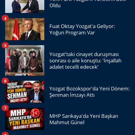
Oldu
4
Fuat Oktay Yozgat'a Geliyor:
Yoğun Program Var
5
Yozgat'taki cinayet duruşması
sonrası o aile konuştu: 'İnşallah
adalet tecelli edecek'
6
Yozgat Bozokspor'da Yeni Dönem:
Şenman İmzayı Attı
7
MHP Sarıkaya'da Yeni Başkan
Mahmut Günel