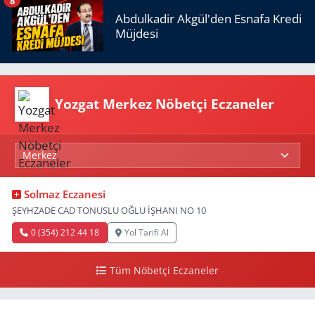
8
Abdulkadir Akgül'den Esnafa Kredi
Müjdesi
Yozgat Merkez Nöbetçi Eczaneler
Solmaz Eczanesi
ŞEYHZADE CAD TONUSLU OĞLU İŞHANI NO 10
0 (354) 212 44 18
Yol Tarifi Al
Tüm Nöbetçi Eczaneler