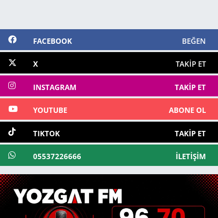
FACEBOOK
BEĞEN
X
TAKIP ET
INSTAGRAM
TAKIP ET
YOUTUBE
ABONE OL
TIKTOK
TAKIP ET
05537226666
İLETIŞIM