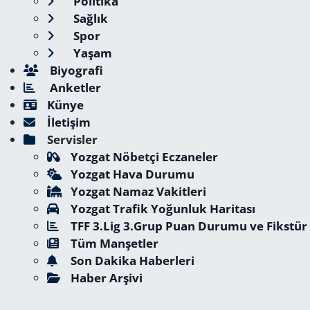
Politika
Sağlık
Spor
Yaşam
Biyografi
Anketler
Künye
İletişim
Servisler
Yozgat Nöbetçi Eczaneler
Yozgat Hava Durumu
Yozgat Namaz Vakitleri
Yozgat Trafik Yoğunluk Haritası
TFF 3.Lig 3.Grup Puan Durumu ve Fikstür
Tüm Manşetler
Son Dakika Haberleri
Haber Arşivi