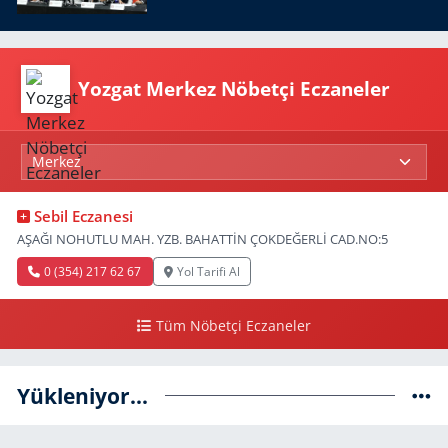
Yozgat Merkez Nöbetçi Eczaneler
Sebil Eczanesi
AŞAĞI NOHUTLU MAH. YZB. BAHATTİN ÇOKDEĞERLİ CAD.NO:5
0 (354) 217 62 67
Yol Tarifi Al
Tüm Nöbetçi Eczaneler
Yükleniyor...