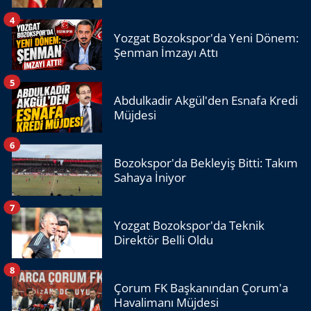
4
Yozgat Bozokspor'da Yeni Dönem:
Şenman İmzayı Attı
5
Abdulkadir Akgül'den Esnafa Kredi
Müjdesi
6
Bozokspor'da Bekleyiş Bitti: Takım
Sahaya İniyor
7
Yozgat Bozokspor'da Teknik
Direktör Belli Oldu
8
Çorum FK Başkanından Çorum'a
Havalimanı Müjdesi