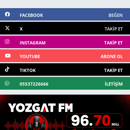
FACEBOOK
BEĞEN
X
TAKIP ET
INSTAGRAM
TAKIP ET
YOUTUBE
ABONE OL
TIKTOK
TAKIP ET
05537226666
İLETIŞIM