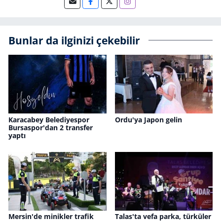
Bunlar da ilginizi çekebilir
Karacabey Belediyespor
Ordu'ya Japon gelin
Bursaspor'dan 2 transfer
yaptı
Mersin'de minikler trafik
Talas'ta vefa parka, türküler