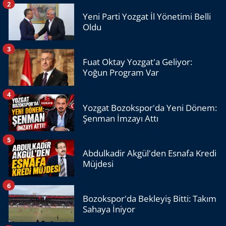
2
Yeni Parti Yozgat İl Yönetimi Belli
Oldu
3
Fuat Oktay Yozgat'a Geliyor:
Yoğun Program Var
4
Yozgat Bozokspor'da Yeni Dönem:
Şenman İmzayı Attı
5
Abdulkadir Akgül'den Esnafa Kredi
Müjdesi
6
Bozokspor'da Bekleyiş Bitti: Takım
Sahaya İniyor