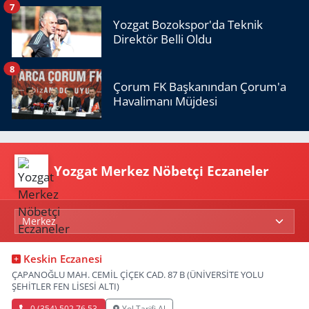
7
Yozgat Bozokspor'da Teknik
Direktör Belli Oldu
8
Çorum FK Başkanından Çorum'a
Havalimanı Müjdesi
Yozgat Merkez Nöbetçi Eczaneler
Keskin Eczanesi
ÇAPANOĞLU MAH. CEMİL ÇİÇEK CAD. 87 B (ÜNİVERSİTE YOLU
ŞEHİTLER FEN LİSESİ ALTI)
0 (354) 502 76 53
Yol Tarifi Al