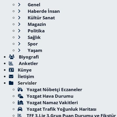
Genel
Haberde İnsan
Kültür Sanat
Magazin
Politika
Sağlık
Spor
Yaşam
Biyografi
Anketler
Künye
İletişim
Servisler
Yozgat Nöbetçi Eczaneler
Yozgat Hava Durumu
Yozgat Namaz Vakitleri
Yozgat Trafik Yoğunluk Haritası
TFF 3.Lig 3.Grup Puan Durumu ve Fikstür