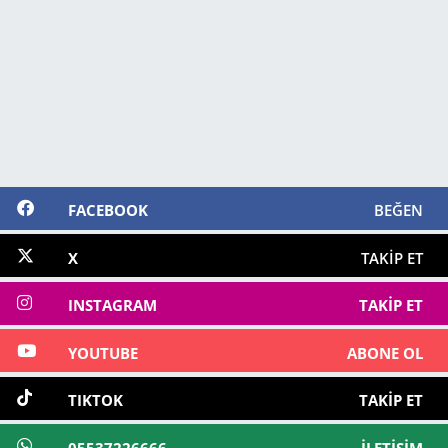
FACEBOOK
BEĞEN
X
TAKIP ET
INSTAGRAM
TAKIP ET
YOUTUBE
ABONE OL
TIKTOK
TAKIP ET
05537226666
İLETIŞIM