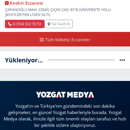
Keskin Eczanesi
ÇAPANOĞLU MAH. CEMİL ÇİÇEK CAD. 87 B (ÜNİVERSİTE YOLU
ŞEHİTLER FEN LİSESİ ALTI)
0 (354) 502 76 53
Yol Tarifi Al
Tüm Nöbetçi Eczaneler
Yükleniyor...
Yozgat'ın ve Türkiye'nin gündemindeki son dakika
gelişmeleri, en güncel Yozgat haberleriyle burada. Yozgat
Medya olarak, ilinizle ilgili tüm önemli olayları tarafsız ve hızlı
bir şekilde sizlere ulaştırıyoruz.