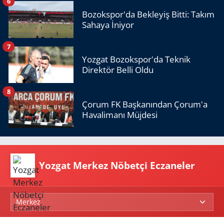
6
Bozokspor'da Bekleyiş Bitti: Takım
Sahaya İniyor
7
Yozgat Bozokspor'da Teknik
Direktör Belli Oldu
8
Çorum FK Başkanından Çorum'a
Havalimanı Müjdesi
Yozgat Merkez Nöbetçi Eczaneler