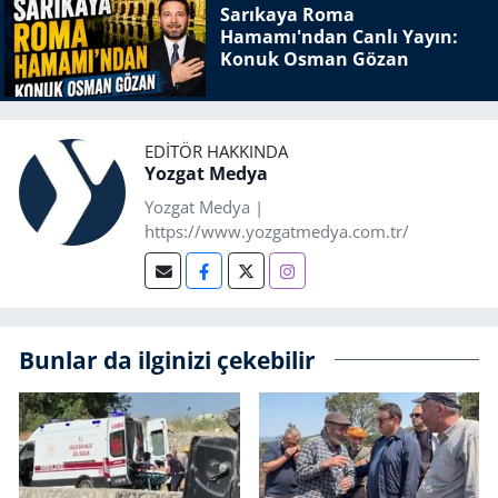
Sarıkaya Roma
Hamamı'ndan Canlı Yayın:
Konuk Osman Gözan
EDITÖR HAKKINDA
Yozgat Medya
Yozgat Medya |
https://www.yozgatmedya.com.tr/
Bunlar da ilginizi çekebilir