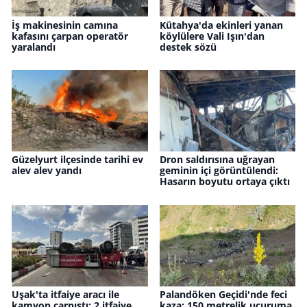
İş makinesinin camına
Kütahya'da ekinleri yanan
kafasını çarpan operatör
köylülere Vali Işın'dan
yaralandı
destek sözü
Güzelyurt ilçesinde tarihi ev
Dron saldırısına uğrayan
alev alev yandı
geminin içi görüntülendi:
Hasarın boyutu ortaya çıktı
Uşak'ta itfaiye aracı ile
Palandöken Geçidi'nde feci
kamyon çarpıştı: 2 itfaiye
kaza: 150 metrelik uçuruma