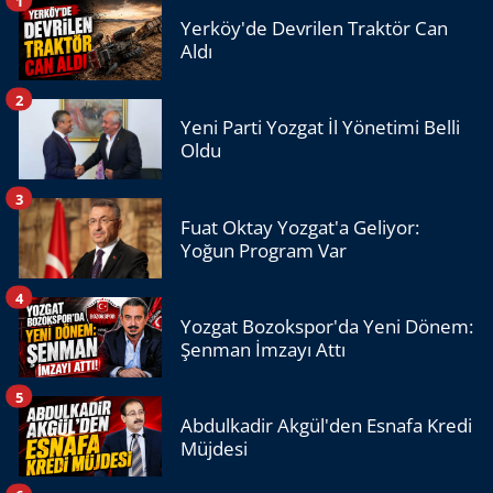
Yerköy'de Devrilen Traktör Can
Aldı
2
Yeni Parti Yozgat İl Yönetimi Belli
Oldu
3
Fuat Oktay Yozgat'a Geliyor:
Yoğun Program Var
4
Yozgat Bozokspor'da Yeni Dönem:
Şenman İmzayı Attı
5
Abdulkadir Akgül'den Esnafa Kredi
Müjdesi