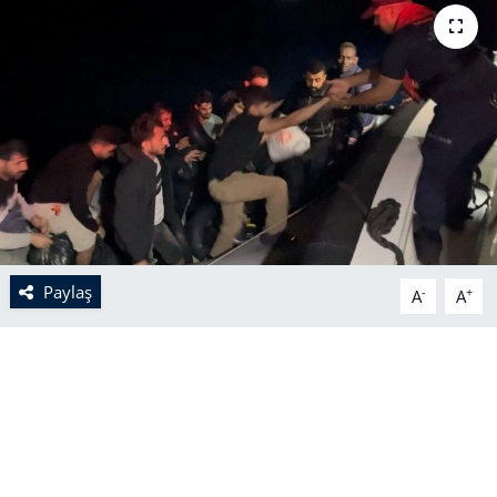
Paylaş
-
+
A
A