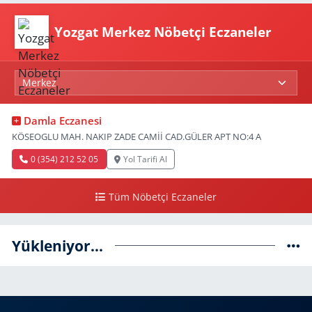
Yozgat Merkez Nöbetçi Eczaneler
Damla Eczanesi
KÖSEOGLU MAH. NAKIP ZADE CAMİİ CAD.GÜLER APT NO:4 A
0 (354) 212 52 05
Yol Tarifi Al
Tüm Nöbetçi Eczaneler
Yükleniyor...