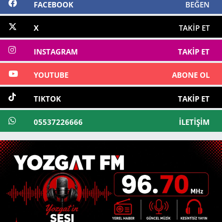
FACEBOOK
BEĞEN
X
TAKIP ET
INSTAGRAM
TAKIP ET
YOUTUBE
ABONE OL
TIKTOK
TAKIP ET
05537226666
İLETIŞIM