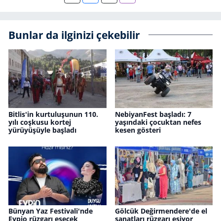
Bunlar da ilginizi çekebilir
Bitlis'in kurtuluşunun 110.
NebiyanFest başladı: 7
yılı coşkusu kortej
yaşındaki çocuktan nefes
yürüyüşüyle başladı
kesen gösteri
Bünyan Yaz Festivali'nde
Gölcük Değirmendere'de el
Eypio rüzgarı esecek
sanatları rüzgarı esiyor