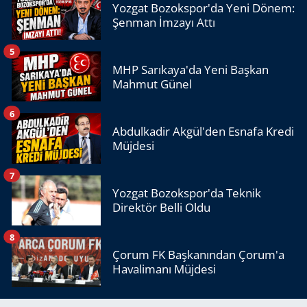
Yozgat Bozokspor'da Yeni Dönem:
Şenman İmzayı Attı
5
MHP Sarıkaya'da Yeni Başkan
Mahmut Günel
6
Abdulkadir Akgül'den Esnafa Kredi
Müjdesi
7
Yozgat Bozokspor'da Teknik
Direktör Belli Oldu
8
Çorum FK Başkanından Çorum'a
Havalimanı Müjdesi