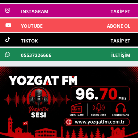
INSTAGRAM
TAKIP ET
YOUTUBE
ABONE OL
TIKTOK
TAKIP ET
05537226666
İLETIŞIM