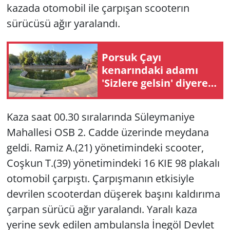
kazada otomobil ile çarpışan scooterın
sürücüsü ağır yaralandı.
Porsuk Çayı
kenarındaki adamı
'Sizlere gelsin' diyerek
suya itti
Kaza saat 00.30 sıralarında Süleymaniye
Mahallesi OSB 2. Cadde üzerinde meydana
geldi. Ramiz A.(21) yönetimindeki scooter,
Coşkun T.(39) yönetimindeki 16 KIE 98 plakalı
otomobil çarpıştı. Çarpışmanın etkisiyle
devrilen scooterdan düşerek başını kaldırıma
çarpan sürücü ağır yaralandı. Yaralı kaza
yerine sevk edilen ambulansla İnegöl Devlet