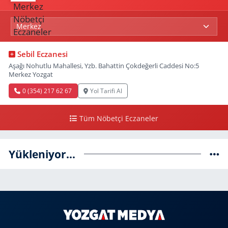
Sebil Eczanesi
Aşağı Nohutlu Mahallesi, Yzb. Bahattin Çokdeğerli Caddesi No:5
Merkez Yozgat
0 (354) 217 62 67
Yol Tarifi Al
Tüm Nöbetçi Eczaneler
Yükleniyor...