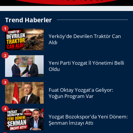
Trend Haberler
1
Yerköy'de Devrilen Traktör Can
Aldı
2
Yeni Parti Yozgat İl Yönetimi Belli
Oldu
3
Fuat Oktay Yozgat'a Geliyor:
Yoğun Program Var
4
Yozgat Bozokspor'da Yeni Dönem:
Şenman İmzayı Attı