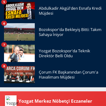
5
Abdulkadir Akgül'den Esnafa Kredi
Müjdesi
6
Bozokspor'da Bekleyiş Bitti: Takım
Sahaya İniyor
7
Yozgat Bozokspor'da Teknik
Direktör Belli Oldu
8
Çorum FK Başkanından Çorum'a
Havalimanı Müjdesi
Yozgat Merkez Nöbetçi Eczaneler