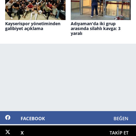
Kayserispor yönetiminden
Adıyaman'da iki grup
galibiyet açıklama
arasında silahlı kavga: 3
yaralı
FACEBOOK
BEĞEN
X
TAKIP ET