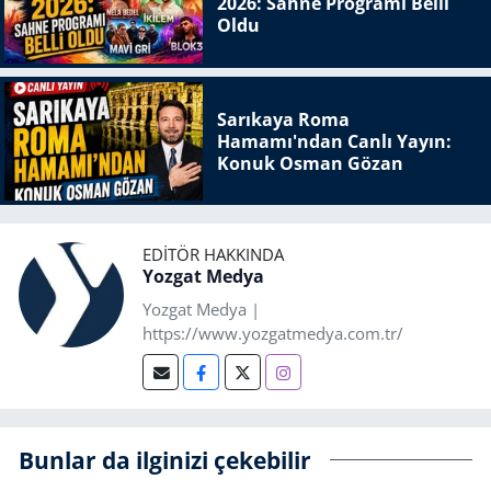
2026: Sahne Programı Belli
Oldu
Sarıkaya Roma
Hamamı'ndan Canlı Yayın:
Konuk Osman Gözan
EDITÖR HAKKINDA
Yozgat Medya
Yozgat Medya |
https://www.yozgatmedya.com.tr/
Bunlar da ilginizi çekebilir