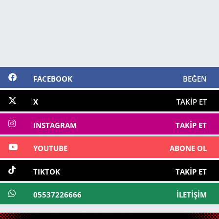
FACEBOOK
BEĞEN
X
TAKIP ET
INSTAGRAM
TAKIP ET
YOUTUBE
ABONE OL
TIKTOK
TAKIP ET
05537226666
İLETIŞIM