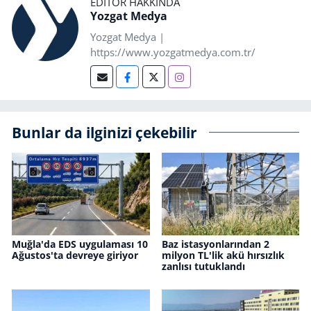
EDITÖR HAKKINDA
Yozgat Medya
Yozgat Medya |
https://www.yozgatmedya.com.tr/
Bunlar da ilginizi çekebilir
Muğla'da EDS uygulaması 10
Baz istasyonlarından 2
Ağustos'ta devreye giriyor
milyon TL'lik akü hırsızlık
zanlısı tutuklandı