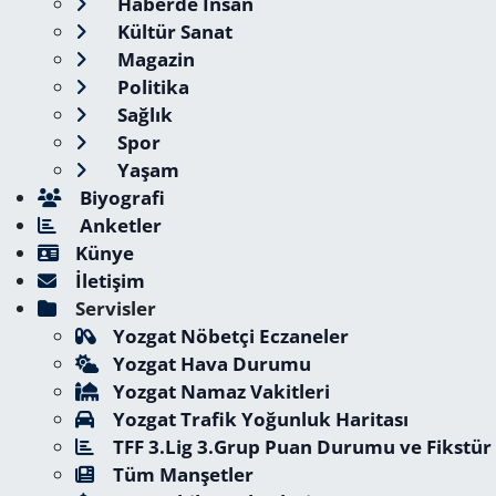
Haberde İnsan
Kültür Sanat
Magazin
Politika
Sağlık
Spor
Yaşam
Biyografi
Anketler
Künye
İletişim
Servisler
Yozgat Nöbetçi Eczaneler
Yozgat Hava Durumu
Yozgat Namaz Vakitleri
Yozgat Trafik Yoğunluk Haritası
TFF 3.Lig 3.Grup Puan Durumu ve Fikstür
Tüm Manşetler