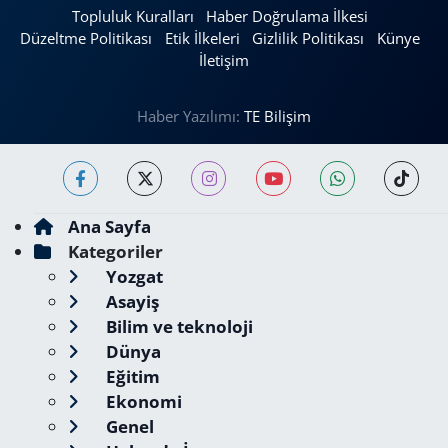
Topluluk Kuralları
Haber Doğrulama İlkesi
Düzeltme Politikası
Etik İlkeleri
Gizlilik Politikası
Künye
İletişim
Haber Yazılımı:
TE Bilişim
Ana Sayfa
Kategoriler
Yozgat
Asayiş
Bilim ve teknoloji
Dünya
Eğitim
Ekonomi
Genel