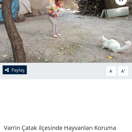
Paylaş
-
+
A
A
Van’ın Çatak ilçesinde Hayvanları Koruma