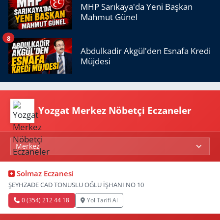
MHP Sarıkaya'da Yeni Başkan
Mahmut Günel
8
Abdulkadir Akgül'den Esnafa Kredi
Müjdesi
Yozgat Merkez Nöbetçi Eczaneler
Solmaz Eczanesi
ŞEYHZADE CAD TONUSLU OĞLU İŞHANI NO 10
0 (354) 212 44 18
Yol Tarifi Al