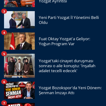
Yozgat Ayrıntısı
3
Yeni Parti Yozgat İl Yönetimi Belli
Oldu
4
Fuat Oktay Yozgat'a Geliyor:
Yoğun Program Var
5
Yozgat'taki cinayet duruşması
sonrası o aile konuştu: 'İnşallah
adalet tecelli edecek'
6
Yozgat Bozokspor'da Yeni Dönem:
Şenman İmzayı Attı
7