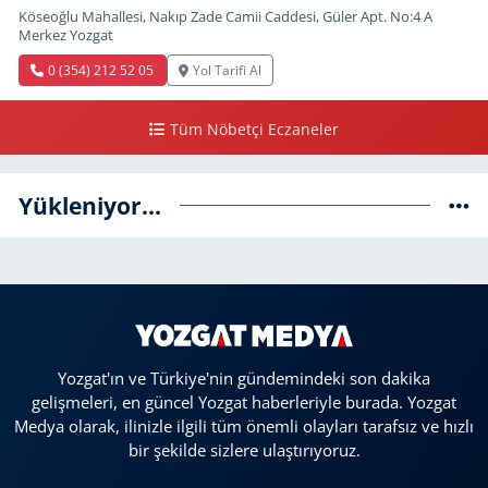
Köseoğlu Mahallesi, Nakıp Zade Camii Caddesi, Güler Apt. No:4 A
Merkez Yozgat
0 (354) 212 52 05
Yol Tarifi Al
Tüm Nöbetçi Eczaneler
Yükleniyor...
Yozgat'ın ve Türkiye'nin gündemindeki son dakika
gelişmeleri, en güncel Yozgat haberleriyle burada. Yozgat
Medya olarak, ilinizle ilgili tüm önemli olayları tarafsız ve hızlı
bir şekilde sizlere ulaştırıyoruz.