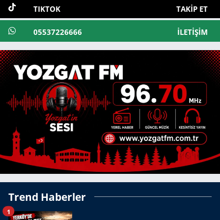
TIKTOK
TAKIP ET
05537226666
İLETIŞIM
Trend Haberler
1