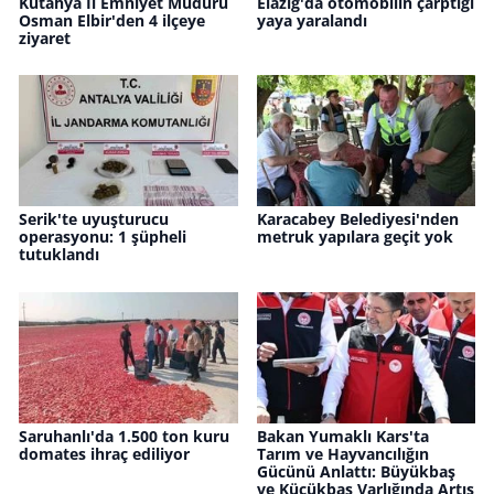
Kütahya İl Emniyet Müdürü
Elazığ'da otomobilin çarptığı
Osman Elbir'den 4 ilçeye
yaya yaralandı
ziyaret
Serik'te uyuşturucu
Karacabey Belediyesi'nden
operasyonu: 1 şüpheli
metruk yapılara geçit yok
tutuklandı
Saruhanlı'da 1.500 ton kuru
Bakan Yumaklı Kars'ta
domates ihraç ediliyor
Tarım ve Hayvancılığın
Gücünü Anlattı: Büyükbaş
ve Küçükbaş Varlığında Artış