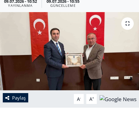
09.07.2026 - 10:52
09.07.2026 - 10:55
YAYINLANMA
GÜNCELLEME
Paylaş
-
+
A
A