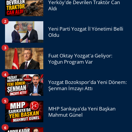
Yerköy'de Devrilen Traktör Can
Aldı
2
Yeni Parti Yozgat İl Yönetimi Belli
Oldu
3
Fuat Oktay Yozgat'a Geliyor:
Yoğun Program Var
4
Yozgat Bozokspor'da Yeni Dönem:
Şenman İmzayı Attı
5
MHP Sarıkaya'da Yeni Başkan
Mahmut Günel
6