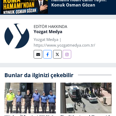
Konuk Osman Gözan
EDITÖR HAKKINDA
Yozgat Medya
Yozgat Medya |
https://www.yozgatmedya.com.tr/
Bunlar da ilginizi çekebilir