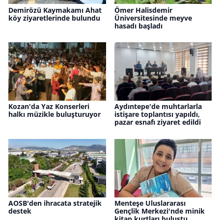
Demirözü Kaymakamı Ahat
Ömer Halisdemir
köy ziyaretlerinde bulundu
Üniversitesinde meyve
hasadı başladı
Kozan'da Yaz Konserleri
Aydıntepe'de muhtarlarla
halkı müzikle buluşturuyor
istişare toplantısı yapıldı,
pazar esnafı ziyaret edildi
AOSB'den ihracata stratejik
Menteşe Uluslararası
destek
Gençlik Merkezi'nde minik
kitap kurtları buluştu