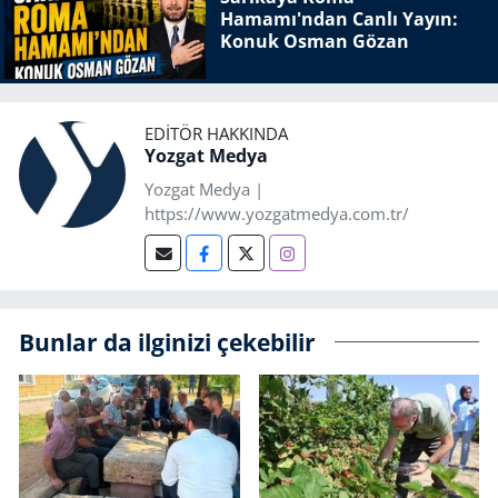
Hamamı'ndan Canlı Yayın:
Konuk Osman Gözan
EDITÖR HAKKINDA
Yozgat Medya
Yozgat Medya |
https://www.yozgatmedya.com.tr/
Bunlar da ilginizi çekebilir