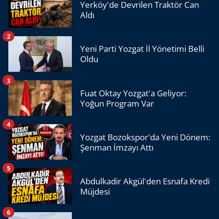
Yerköy'de Devrilen Traktör Can
Aldı
2
Yeni Parti Yozgat İl Yönetimi Belli
Oldu
3
Fuat Oktay Yozgat'a Geliyor:
Yoğun Program Var
4
Yozgat Bozokspor'da Yeni Dönem:
Şenman İmzayı Attı
5
Abdulkadir Akgül'den Esnafa Kredi
Müjdesi
6