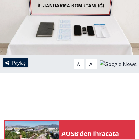
Paylaş
-
+
A
A
AOSB'den ihracata