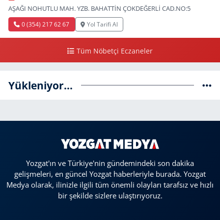
AŞAĞI NOHUTLU MAH. YZB. BAHATTİN ÇOKDEĞERLİ CAD.NO:5
0 (354) 217 62 67
Yol Tarifi Al
Tüm Nöbetçi Eczaneler
Yükleniyor...
Yozgat'ın ve Türkiye'nin gündemindeki son dakika
gelişmeleri, en güncel Yozgat haberleriyle burada. Yozgat
Medya olarak, ilinizle ilgili tüm önemli olayları tarafsız ve hızlı
bir şekilde sizlere ulaştırıyoruz.