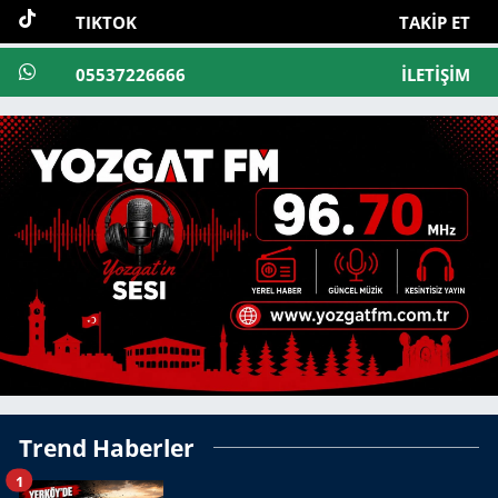
TIKTOK
TAKIP ET
05537226666
İLETIŞIM
Trend Haberler
1