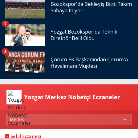
Bozokspor'da Bekleyiş Bitti: Takım
Sahaya İniyor
7
Yozgat Bozokspor'da Teknik
Direktör Belli Oldu
8
Çorum FK Başkanından Çorum'a
Havalimanı Müjdesi
Yozgat Merkez Nöbetçi Eczaneler
Sebil Eczanesi