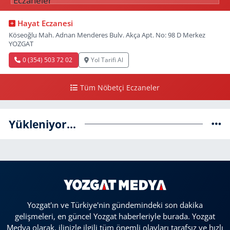
Hayat Eczanesi
Köseoğlu Mah. Adnan Menderes Bulv. Akça Apt. No: 98 D Merkez
YOZGAT
0 (354) 503 72 02
Yol Tarifi Al
Tüm Nöbetçi Eczaneler
Yükleniyor...
Yozgat'ın ve Türkiye'nin gündemindeki son dakika
gelişmeleri, en güncel Yozgat haberleriyle burada. Yozgat
Medya olarak, ilinizle ilgili tüm önemli olayları tarafsız ve hızlı