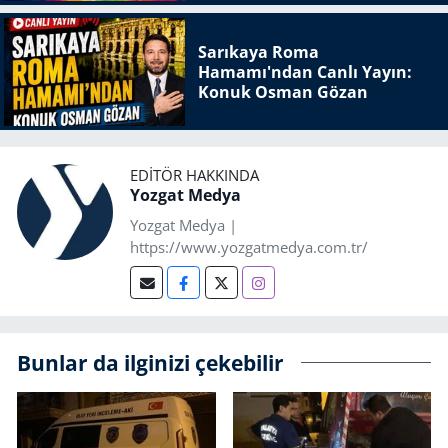
Sarıkaya Roma
Hamamı'ndan Canlı Yayın:
Konuk Osman Gözan
EDITÖR HAKKINDA
Yozgat Medya
Yozgat Medya |
https://www.yozgatmedya.com.tr/
Bunlar da ilginizi çekebilir