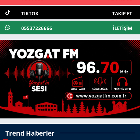
TIKTOK
TAKIP ET
05537226666
İLETIŞIM
Trend Haberler