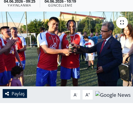
04.06.2026 - 09:25
04.06.2026 - 10:19
YAYINLANMA
GÜNCELLEME
Paylaş
-
+
A
A