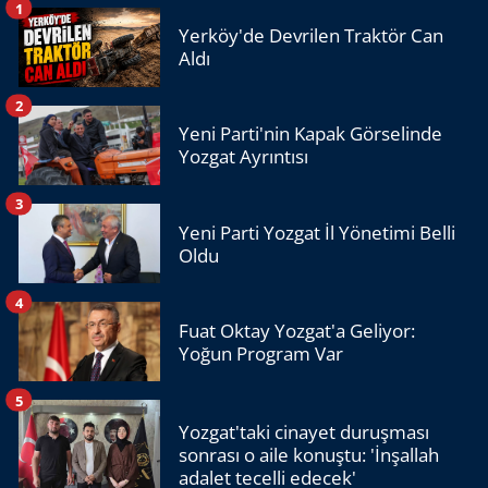
1
Yerköy'de Devrilen Traktör Can
Aldı
2
Yeni Parti'nin Kapak Görselinde
Yozgat Ayrıntısı
3
Yeni Parti Yozgat İl Yönetimi Belli
Oldu
4
Fuat Oktay Yozgat'a Geliyor:
Yoğun Program Var
5
Yozgat'taki cinayet duruşması
sonrası o aile konuştu: 'İnşallah
adalet tecelli edecek'