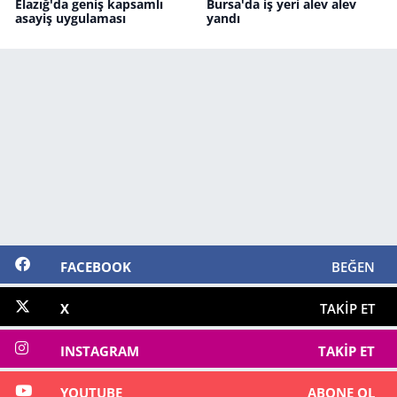
Elazığ'da geniş kapsamlı
Bursa'da iş yeri alev alev
asayiş uygulaması
yandı
FACEBOOK
BEĞEN
X
TAKIP ET
INSTAGRAM
TAKIP ET
YOUTUBE
ABONE OL