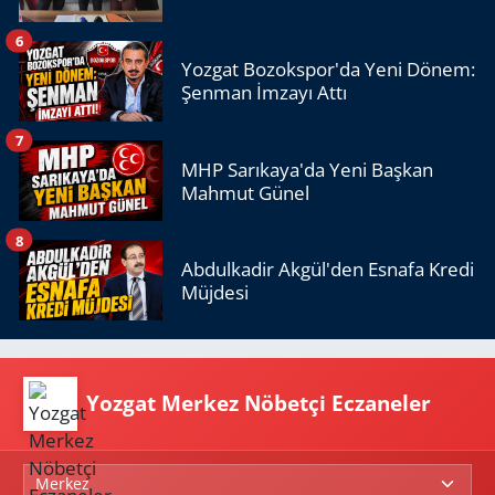
6
Yozgat Bozokspor'da Yeni Dönem:
Şenman İmzayı Attı
7
MHP Sarıkaya'da Yeni Başkan
Mahmut Günel
8
Abdulkadir Akgül'den Esnafa Kredi
Müjdesi
Yozgat Merkez Nöbetçi Eczaneler