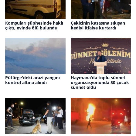
Komşuları şüphesinde haklı
Çekicinin kasasına sıkışan
çıktı, evinde ölü bulundu
kediyi itfaiye kurtardı
Pütürge'deki arazi yangını
Haymana'da toplu sünnet
kontrol altına alındı
organizasyonunda 50 çocuk
sünnet oldu