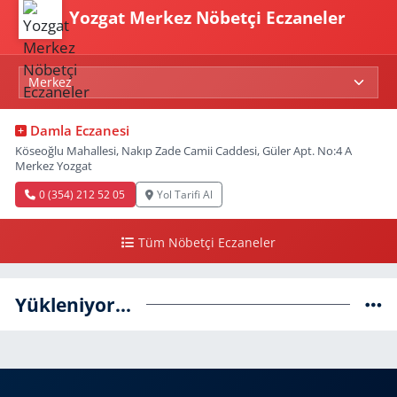
Yozgat Merkez Nöbetçi Eczaneler
Damla Eczanesi
Köseoğlu Mahallesi, Nakıp Zade Camii Caddesi, Güler Apt. No:4 A
Merkez Yozgat
0 (354) 212 52 05
Yol Tarifi Al
Tüm Nöbetçi Eczaneler
Yükleniyor...