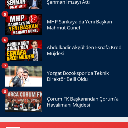
Şenman İmzayı Attı
5
MHP Sarıkaya'da Yeni Başkan
Mahmut Günel
6
Abdulkadir Akgül'den Esnafa Kredi
Müjdesi
7
Yozgat Bozokspor'da Teknik
Direktör Belli Oldu
8
Çorum FK Başkanından Çorum'a
Havalimanı Müjdesi