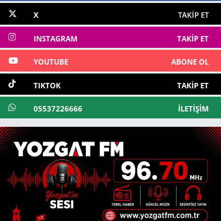
X
TAKIP ET
INSTAGRAM
TAKIP ET
YOUTUBE
ABONE OL
TIKTOK
TAKIP ET
05537226666
İLETIŞIM