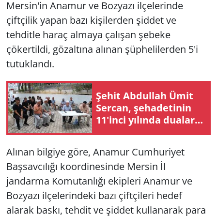
Mersin'in Anamur ve Bozyazı ilçelerinde
çiftçilik yapan bazı kişilerden şiddet ve
tehditle haraç almaya çalışan şebeke
çökertildi, gözaltına alınan şüphelilerden 5'i
tutuklandı.
Şehit Abdullah Ümit
Sercan, şehadetinin
11'inci yılında dualarla
anıldı
Alınan bilgiye göre, Anamur Cumhuriyet
Başsavcılığı koordinesinde Mersin İl
jandarma Komutanlığı ekipleri Anamur ve
Bozyazı ilçelerindeki bazı çiftçileri hedef
alarak baskı, tehdit ve şiddet kullanarak para