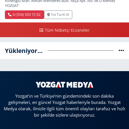
Köseoğlu Mah. Adnan Menderes Bulv. Akça Apt. No: 98 D Merkez
YOZGAT
0 (354) 503 72 02
Yol Tarifi Al
Tüm Nöbetçi Eczaneler
Yükleniyor...
Yozgat'ın ve Türkiye'nin gündemindeki son dakika
gelişmeleri, en güncel Yozgat haberleriyle burada. Yozgat
Medya olarak, ilinizle ilgili tüm önemli olayları tarafsız ve hızlı
bir şekilde sizlere ulaştırıyoruz.