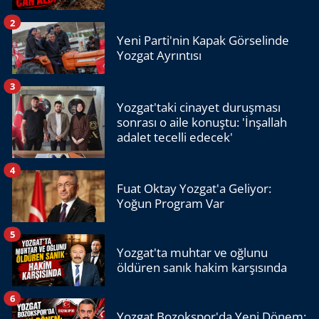
2
Yeni Parti'nin Kapak Görselinde
Yozgat Ayrıntısı
3
Yozgat'taki cinayet duruşması
sonrası o aile konuştu: 'İnşallah
adalet tecelli edecek'
4
Fuat Oktay Yozgat'a Geliyor:
Yoğun Program Var
5
Yozgat'ta muhtar ve oğlunu
öldüren sanık hakim karşısında
6
Yozgat Bozokspor'da Yeni Dönem: