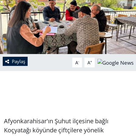
Paylaş
-
+
A
A
Afyonkarahisar'ın Şuhut ilçesine bağlı
Koçyatağı köyünde çiftçilere yönelik