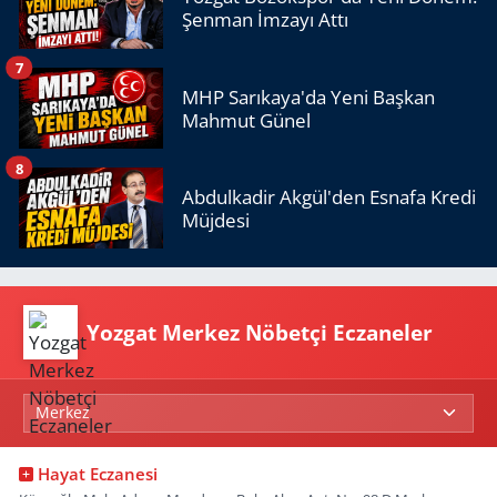
Şenman İmzayı Attı
7
MHP Sarıkaya'da Yeni Başkan
Mahmut Günel
8
Abdulkadir Akgül'den Esnafa Kredi
Müjdesi
Yozgat Merkez Nöbetçi Eczaneler
Hayat Eczanesi