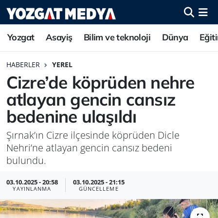
Yozgat
Asayiş
Bilim ve teknoloji
Dünya
Eğit
HABERLER
YEREL
Cizre’de köprüden nehre
atlayan gencin cansız
bedenine ulaşıldı
Şırnak’ın Cizre ilçesinde köprüden Dicle
Nehri’ne atlayan gencin cansız bedeni
bulundu.
03.10.2025 - 20:58
03.10.2025 - 21:15
YAYINLANMA
GÜNCELLEME