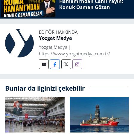
Hamamı'ndan Canlı Yayın:
Konuk Osman Gözan
EDITÖR HAKKINDA
Yozgat Medya
Yozgat Medya |
https://www.yozgatmedya.com.tr/
Bunlar da ilginizi çekebilir