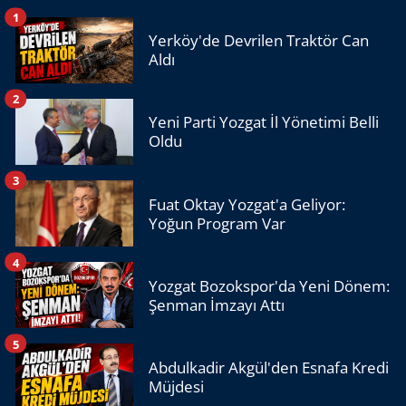
1
Yerköy'de Devrilen Traktör Can
Aldı
2
Yeni Parti Yozgat İl Yönetimi Belli
Oldu
3
Fuat Oktay Yozgat'a Geliyor:
Yoğun Program Var
4
Yozgat Bozokspor'da Yeni Dönem:
Şenman İmzayı Attı
5
Abdulkadir Akgül'den Esnafa Kredi
Müjdesi