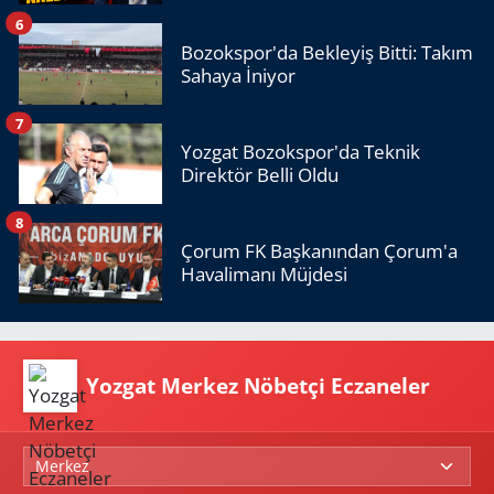
6
Bozokspor'da Bekleyiş Bitti: Takım
Sahaya İniyor
7
Yozgat Bozokspor'da Teknik
Direktör Belli Oldu
8
Çorum FK Başkanından Çorum'a
Havalimanı Müjdesi
Yozgat Merkez Nöbetçi Eczaneler