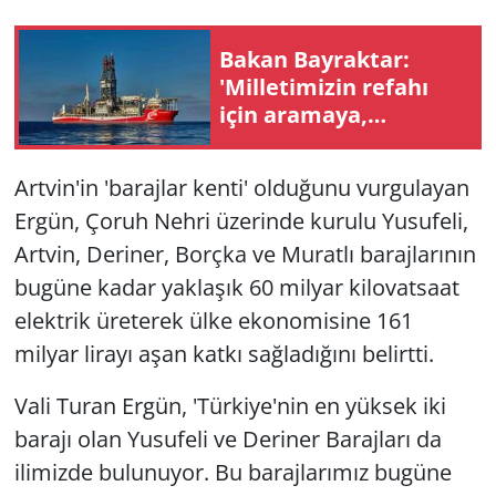
Bakan Bayraktar:
'Milletimizin refahı
için aramaya,
keşfetmeye ve
üretmeye devam
Artvin'in 'barajlar kenti' olduğunu vurgulayan
edeceğiz'
Ergün, Çoruh Nehri üzerinde kurulu Yusufeli,
Artvin, Deriner, Borçka ve Muratlı barajlarının
bugüne kadar yaklaşık 60 milyar kilovatsaat
elektrik üreterek ülke ekonomisine 161
milyar lirayı aşan katkı sağladığını belirtti.
Vali Turan Ergün, 'Türkiye'nin en yüksek iki
barajı olan Yusufeli ve Deriner Barajları da
ilimizde bulunuyor. Bu barajlarımız bugüne