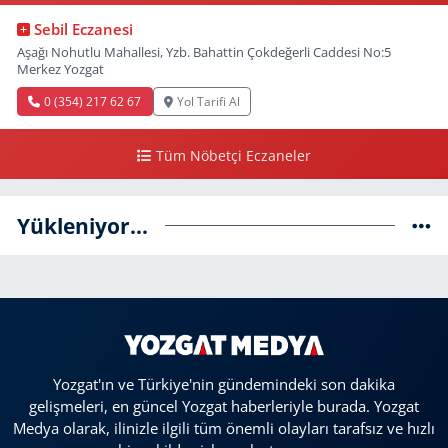
Sebil Eczanesi
Aşağı Nohutlu Mahallesi, Yzb. Bahattin Çokdeğerli Caddesi No:5
Merkez Yozgat
0 (354) 217 62 67
Yol Tarifi Al
Tüm Nöbetçi Eczaneler
Yükleniyor...
Yozgat'ın ve Türkiye'nin gündemindeki son dakika
gelişmeleri, en güncel Yozgat haberleriyle burada. Yozgat
Medya olarak, ilinizle ilgili tüm önemli olayları tarafsız ve hızlı