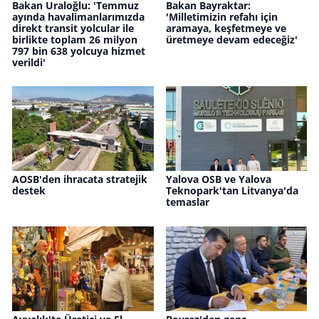
Bakan Uraloğlu: 'Temmuz
Bakan Bayraktar:
ayında havalimanlarımızda
'Milletimizin refahı için
direkt transit yolcular ile
aramaya, keşfetmeye ve
birlikte toplam 26 milyon
üretmeye devam edeceğiz'
797 bin 638 yolcuya hizmet
verildi'
AOSB'den ihracata stratejik
Yalova OSB ve Yalova
destek
Teknopark'tan Litvanya'da
temaslar