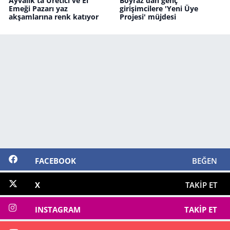
Ayvalık'ta Üretici ve El
Boyraz'dan genç
Emeği Pazarı yaz
girişimcilere 'Yeni Üye
akşamlarına renk katıyor
Projesi' müjdesi
FACEBOOK
BEĞEN
X
TAKIP ET
INSTAGRAM
TAKIP ET