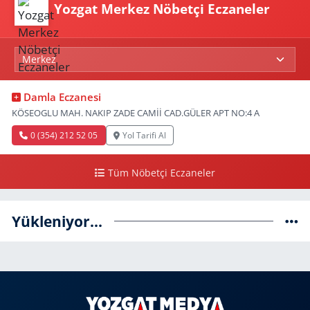
Yozgat Merkez Nöbetçi Eczaneler
Damla Eczanesi
KÖSEOGLU MAH. NAKIP ZADE CAMİİ CAD.GÜLER APT NO:4 A
0 (354) 212 52 05
Yol Tarifi Al
Tüm Nöbetçi Eczaneler
Yükleniyor...