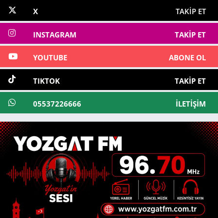
X
TAKIP ET
INSTAGRAM
TAKIP ET
YOUTUBE
ABONE OL
TIKTOK
TAKIP ET
05537226666
İLETIŞIM