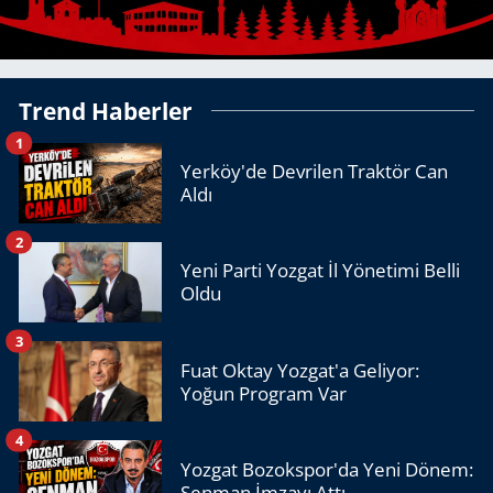
Trend Haberler
1
Yerköy'de Devrilen Traktör Can
Aldı
2
Yeni Parti Yozgat İl Yönetimi Belli
Oldu
3
Fuat Oktay Yozgat'a Geliyor:
Yoğun Program Var
4
Yozgat Bozokspor'da Yeni Dönem:
Şenman İmzayı Attı