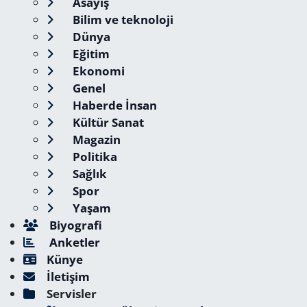
Asayiş
Bilim ve teknoloji
Dünya
Eğitim
Ekonomi
Genel
Haberde İnsan
Kültür Sanat
Magazin
Politika
Sağlık
Spor
Yaşam
Biyografi
Anketler
Künye
İletişim
Servisler