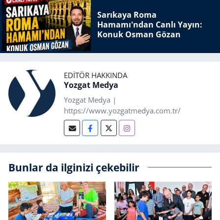
Sarıkaya Roma
Hamamı'ndan Canlı Yayın:
Konuk Osman Gözan
EDITÖR HAKKINDA
Yozgat Medya
Yozgat Medya |
https://www.yozgatmedya.com.tr/
Bunlar da ilginizi çekebilir