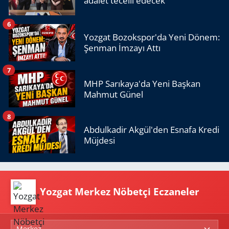
adalet tecelli edecek'
6
Yozgat Bozokspor'da Yeni Dönem:
Şenman İmzayı Attı
7
MHP Sarıkaya'da Yeni Başkan
Mahmut Günel
8
Abdulkadir Akgül'den Esnafa Kredi
Müjdesi
Yozgat Merkez Nöbetçi Eczaneler