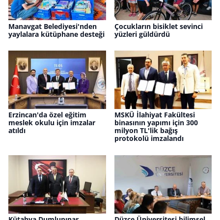
Manavgat Belediyesi'nden
Çocukların bisiklet sevinci
yaylalara kütüphane desteği
yüzleri güldürdü
Erzincan'da özel eğitim
MSKÜ İlahiyat Fakültesi
meslek okulu için imzalar
binasının yapımı için 300
atıldı
milyon TL'lik bağış
protokolü imzalandı
Kütahya Dumlupınar
Düzce Üniversitesi bilimsel