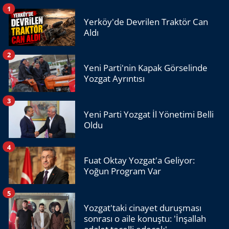
1
Yerköy'de Devrilen Traktör Can
Aldı
2
Yeni Parti'nin Kapak Görselinde
Yozgat Ayrıntısı
3
Yeni Parti Yozgat İl Yönetimi Belli
Oldu
4
Fuat Oktay Yozgat'a Geliyor:
Yoğun Program Var
5
Yozgat'taki cinayet duruşması
sonrası o aile konuştu: 'İnşallah