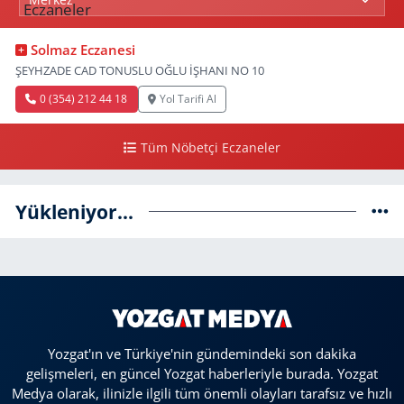
Solmaz Eczanesi
ŞEYHZADE CAD TONUSLU OĞLU İŞHANI NO 10
0 (354) 212 44 18
Yol Tarifi Al
Tüm Nöbetçi Eczaneler
Yükleniyor...
Yozgat'ın ve Türkiye'nin gündemindeki son dakika
gelişmeleri, en güncel Yozgat haberleriyle burada. Yozgat
Medya olarak, ilinizle ilgili tüm önemli olayları tarafsız ve hızlı