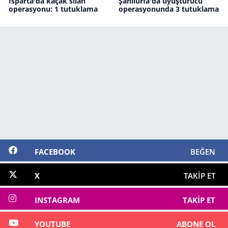
Isparta'da kaçak silah
Şanlıurfa'da uyuşturucu
operasyonu: 1 tutuklama
operasyonunda 3 tutuklama
FACEBOOK
BEĞEN
X
TAKIP ET
INSTAGRAM
TAKIP ET
YOUTUBE
ABONE OL