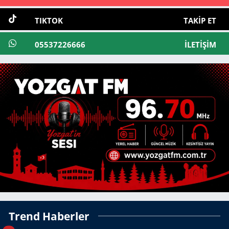
TIKTOK
TAKIP ET
05537226666
İLETIŞIM
Trend Haberler