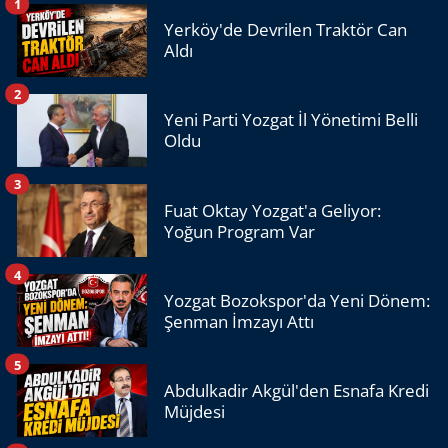
1
Yerköy'de Devrilen Traktör Can
Aldı
2
Yeni Parti Yozgat İl Yönetimi Belli
Oldu
3
Fuat Oktay Yozgat'a Geliyor:
Yoğun Program Var
4
Yozgat Bozokspor'da Yeni Dönem:
Şenman İmzayı Attı
5
Abdulkadir Akgül'den Esnafa Kredi
Müjdesi