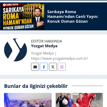
Sarıkaya Roma
Hamamı'ndan Canlı Yayın:
Konuk Osman Gözan
EDITÖR HAKKINDA
Yozgat Medya
Yozgat Medya |
https://www.yozgatmedya.com.tr/
Bunlar da ilginizi çekebilir