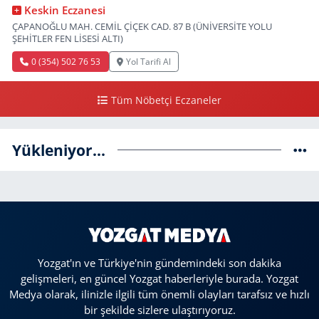
Keskin Eczanesi
ÇAPANOĞLU MAH. CEMİL ÇİÇEK CAD. 87 B (ÜNİVERSİTE YOLU
ŞEHİTLER FEN LİSESİ ALTI)
0 (354) 502 76 53
Yol Tarifi Al
Tüm Nöbetçi Eczaneler
Yükleniyor...
Yozgat'ın ve Türkiye'nin gündemindeki son dakika
gelişmeleri, en güncel Yozgat haberleriyle burada. Yozgat
Medya olarak, ilinizle ilgili tüm önemli olayları tarafsız ve hızlı
bir şekilde sizlere ulaştırıyoruz.