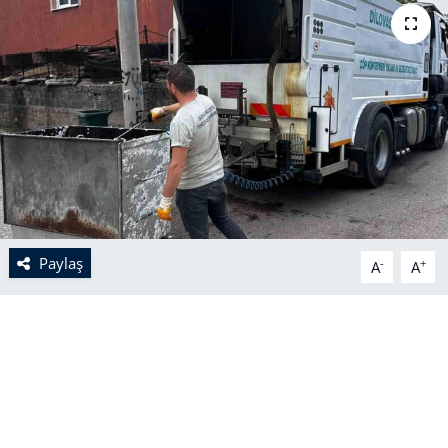
Paylaş
-
+
A
A