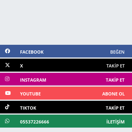
FACEBOOK
BEĞEN
X
TAKIP ET
INSTAGRAM
TAKIP ET
YOUTUBE
ABONE OL
TIKTOK
TAKIP ET
05537226666
İLETIŞIM