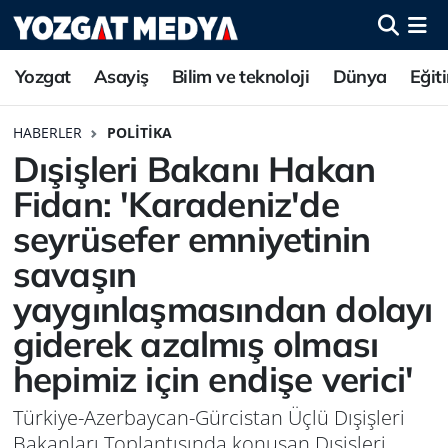
Yozgat
Asayiş
Bilim ve teknoloji
Dünya
Eğit
HABERLER
POLITIKA
Dışişleri Bakanı Hakan
Fidan: 'Karadeniz'de
seyrüsefer emniyetinin
savaşın
yaygınlaşmasından dolayı
giderek azalmış olması
hepimiz için endişe verici'
Türkiye-Azerbaycan-Gürcistan Üçlü Dışişleri
Bakanları Toplantısında konuşan Dışişleri