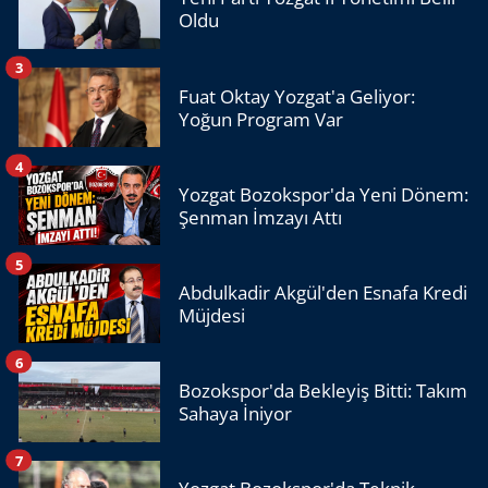
Oldu
3
Fuat Oktay Yozgat'a Geliyor:
Yoğun Program Var
4
Yozgat Bozokspor'da Yeni Dönem:
Şenman İmzayı Attı
5
Abdulkadir Akgül'den Esnafa Kredi
Müjdesi
6
Bozokspor'da Bekleyiş Bitti: Takım
Sahaya İniyor
7