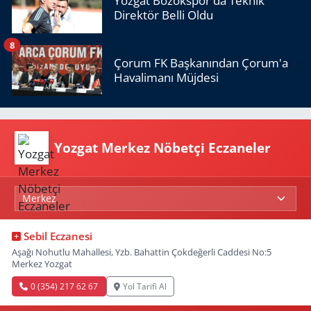
Yozgat Bozokspor'da Teknik
Direktör Belli Oldu
8
Çorum FK Başkanından Çorum'a
Havalimanı Müjdesi
Yozgat Merkez Nöbetçi Eczaneler
Sebil Eczanesi
Aşağı Nohutlu Mahallesi, Yzb. Bahattin Çokdeğerli Caddesi No:5
Merkez Yozgat
0 (354) 217 62 67
Yol Tarifi Al