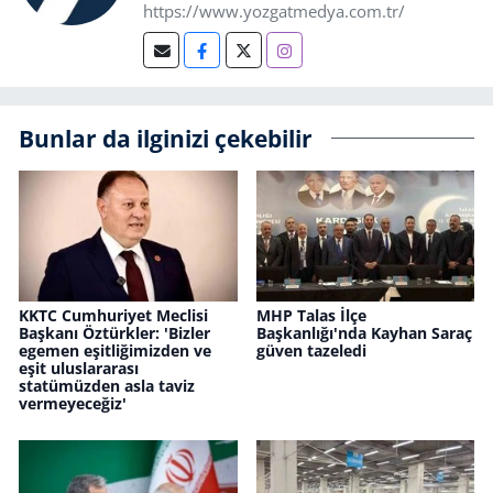
https://www.yozgatmedya.com.tr/
Bunlar da ilginizi çekebilir
KKTC Cumhuriyet Meclisi
MHP Talas İlçe
Başkanı Öztürkler: 'Bizler
Başkanlığı'nda Kayhan Saraç
egemen eşitliğimizden ve
güven tazeledi
eşit uluslararası
statümüzden asla taviz
vermeyeceğiz'