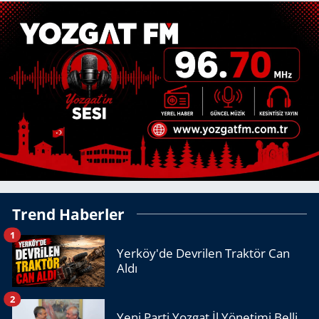
Trend Haberler
1
Yerköy'de Devrilen Traktör Can
Aldı
2
Yeni Parti Yozgat İl Yönetimi Belli