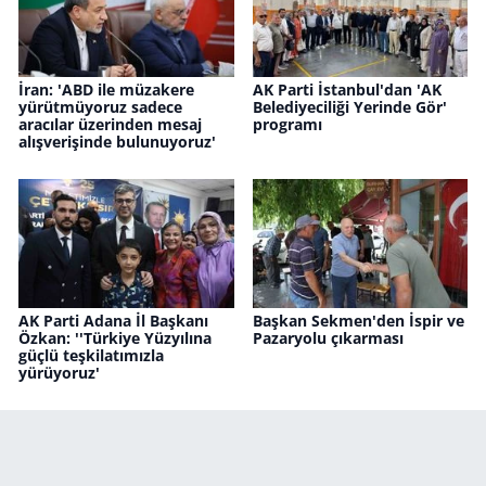
İran: 'ABD ile müzakere
AK Parti İstanbul'dan 'AK
yürütmüyoruz sadece
Belediyeciliği Yerinde Gör'
aracılar üzerinden mesaj
programı
alışverişinde bulunuyoruz'
AK Parti Adana İl Başkanı
Başkan Sekmen'den İspir ve
Özkan: ''Türkiye Yüzyılına
Pazaryolu çıkarması
güçlü teşkilatımızla
yürüyoruz'