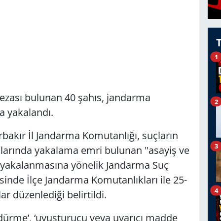
1
s cezası bulunan 40 şahıs, jandarma
2
la yakalandı.
rbakır İl Jandarma Komutanlığı, suçların
3
larında yakalama emri bulunan "asayiş ve
n yakalanmasına yönelik Jandarma Suç
sinde İlçe Jandarma Komutanlıkları ile 25-
4
r düzenlediği belirtildi.
ldürme’, ‘uyuşturucu veya uyarıcı madde