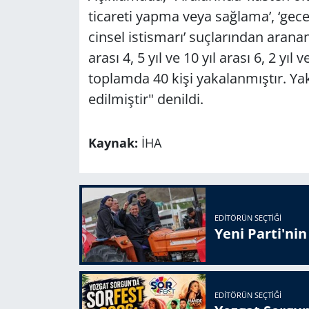
ticareti yapma veya sağlama’, ‘gece 
cinsel istismarı’ suçlarından aranan
arası 4, 5 yıl ve 10 yıl arası 6, 2 yıl 
toplamda 40 kişi yakalanmıştır. Ya
edilmiştir" denildi.
Kaynak:
İHA
EDITÖRÜN SEÇTIĞI
Yeni Parti'ni
EDITÖRÜN SEÇTIĞI