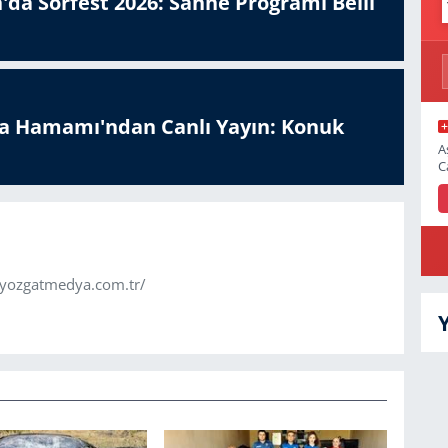
'da Sorfest 2026: Sahne Programı Belli
a Hamamı'ndan Canlı Yayın: Konuk
A
C
.yozgatmedya.com.tr/