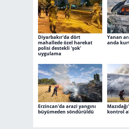
Diyarbakır'da dört
Yanan ar
mahallede özel harekat
anda kur
polisi destekli 'şok'
uygulama
Erzincan'da arazi yangını
Mazıdağı'
büyümeden söndürüldü
kontrol a