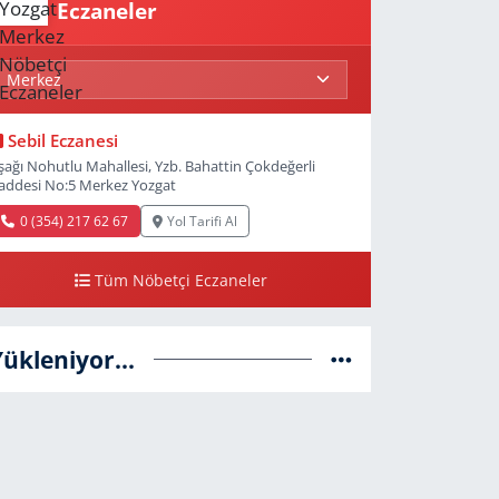
Eczaneler
Sebil Eczanesi
şağı Nohutlu Mahallesi, Yzb. Bahattin Çokdeğerli
addesi No:5 Merkez Yozgat
0 (354) 217 62 67
Yol Tarifi Al
Tüm Nöbetçi Eczaneler
Yükleniyor...