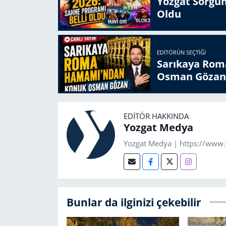
Yozgat Sorgun
Oldu
EDITÖRÜN SEÇTIĞI
Sarıkaya Rom
Osman Gözan
EDITÖR HAKKINDA
Yozgat Medya
Yozgat Medya | https://www
Bunlar da ilginizi çekebilir