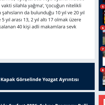
vakti silahla yağma’, ‘çocuğun nitelikli
5
 şahısların da bulunduğu 10 yıl ve 20 yıl
ve 5 yıl arası 13, 2 yıl altı 17 olmak üzere
kalanan 40 kişi adli makamlara sevk
6
7
8
n Kapak Görselinde Yozgat Ayrıntısı