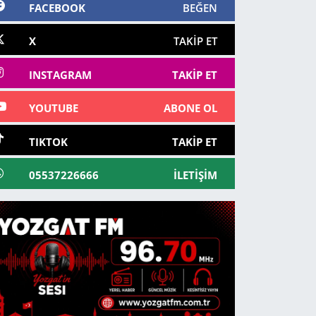
FACEBOOK
BEĞEN
X
TAKIP ET
INSTAGRAM
TAKIP ET
YOUTUBE
ABONE OL
TIKTOK
TAKIP ET
05537226666
İLETIŞIM