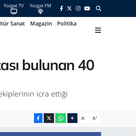
Yozgat TV
Yozgat FM
ltür Sanat
Magazin
Politika
ezası bulunan 40
kiplerinin icra ettiği
-
+
A
A