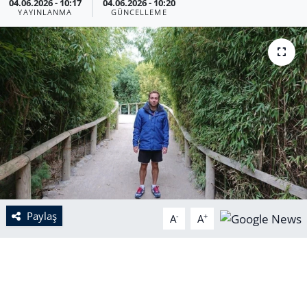
04.06.2026 - 10:17
04.06.2026 - 10:20
YAYINLANMA
GÜNCELLEME
Paylaş
-
+
A
A