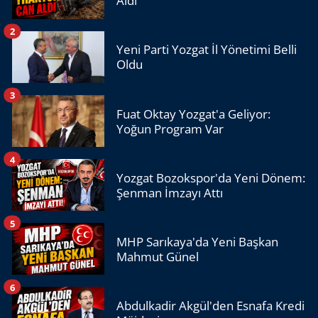
Aldı
2
Yeni Parti Yozgat İl Yönetimi Belli
Oldu
3
Fuat Oktay Yozgat'a Geliyor:
Yoğun Program Var
4
Yozgat Bozokspor'da Yeni Dönem:
Şenman İmzayı Attı
5
MHP Sarıkaya'da Yeni Başkan
Mahmut Günel
6
Abdulkadir Akgül'den Esnafa Kredi