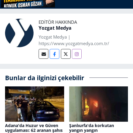
EDITÖR HAKKINDA
Yozgat Medya
Yozgat Medya |
https://www.yozgatmedya.com.tr/
Bunlar da ilginizi çekebilir
Adana'da Huzur ve Güven
Şanlıurfa'da korkutan
uygulaması: 62 aranan şahıs
yangın yangın