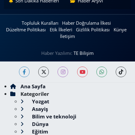
Son Dakika Haberleri
Haber Arşivi
Topluluk Kuralları
Haber Doğrulama İlkesi
Düzeltme Politikası
Etik İlkeleri
Gizlilik Politikası
Künye
İletişim
Haber Yazılımı:
TE Bilişim
Ana Sayfa
Kategoriler
Yozgat
Asayiş
Bilim ve teknoloji
Dünya
Eğitim