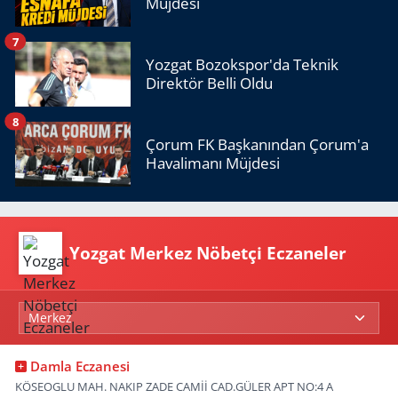
Müjdesi
7
Yozgat Bozokspor'da Teknik
Direktör Belli Oldu
8
Çorum FK Başkanından Çorum'a
Havalimanı Müjdesi
Yozgat Merkez Nöbetçi Eczaneler
Damla Eczanesi
KÖSEOGLU MAH. NAKIP ZADE CAMİİ CAD.GÜLER APT NO:4 A