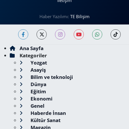
İletişim
Haber Yazılımı:
TE Bilişim
Ana Sayfa
Kategoriler
Yozgat
Asayiş
Bilim ve teknoloji
Dünya
Eğitim
Ekonomi
Genel
Haberde İnsan
Kültür Sanat
Magazin