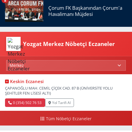
8
Çorum FK Başkanından Çorum'a
Havalimanı Müjdesi
Yozgat Merkez Nöbetçi Eczaneler
Keskin Eczanesi
ÇAPANOĞLU MAH. CEMİL ÇİÇEK CAD. 87 B (ÜNİVERSİTE YOLU
ŞEHİTLER FEN LİSESİ ALTI)
0 (354) 502 76 53
Yol Tarifi Al
Tüm Nöbetçi Eczaneler