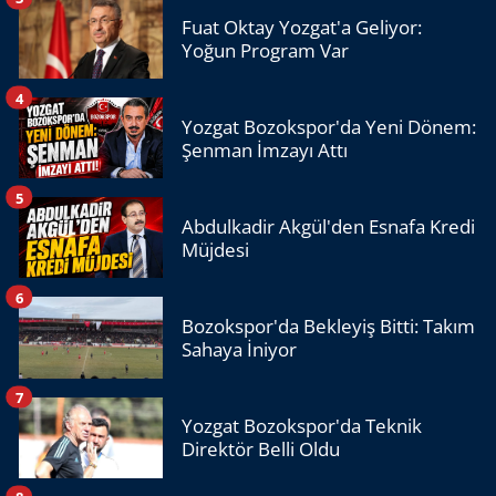
Fuat Oktay Yozgat'a Geliyor:
Yoğun Program Var
4
Yozgat Bozokspor'da Yeni Dönem:
Şenman İmzayı Attı
5
Abdulkadir Akgül'den Esnafa Kredi
Müjdesi
6
Bozokspor'da Bekleyiş Bitti: Takım
Sahaya İniyor
7
Yozgat Bozokspor'da Teknik
Direktör Belli Oldu