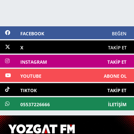
FACEBOOK
BEĞEN
X
TAKIP ET
INSTAGRAM
TAKIP ET
YOUTUBE
ABONE OL
TIKTOK
TAKIP ET
05537226666
İLETIŞIM