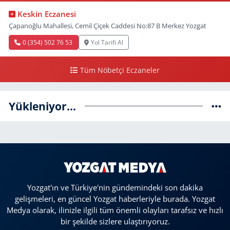
Keskin Eczanesi
Çapanoğlu Mahallesi, Cemil Çiçek Caddesi No:87 B Merkez Yozgat
0 (354) 502 76 53
Yol Tarifi Al
Tüm Nöbetçi Eczaneler
Yükleniyor...
Yozgat'ın ve Türkiye'nin gündemindeki son dakika
gelişmeleri, en güncel Yozgat haberleriyle burada. Yozgat
Medya olarak, ilinizle ilgili tüm önemli olayları tarafsız ve hızlı
bir şekilde sizlere ulaştırıyoruz.