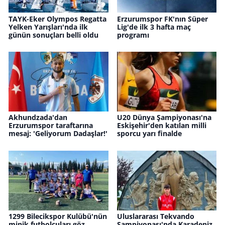
TAYK-Eker Olympos Regatta
Erzurumspor FK'nın Süper
Yelken Yarışları'nda ilk
Lig'de ilk 3 hafta maç
günün sonuçları belli oldu
programı
Akhundzada'dan
U20 Dünya Şampiyonası'na
Erzurumspor taraftarına
Eskişehir'den katılan milli
mesaj: 'Geliyorum Dadaşlar!'
sporcu yarı finalde
1299 Bilecikspor Kulübü'nün
Uluslararası Tekvando
minik futbolcuları göz
Şampiyonası'nda Karadeniz