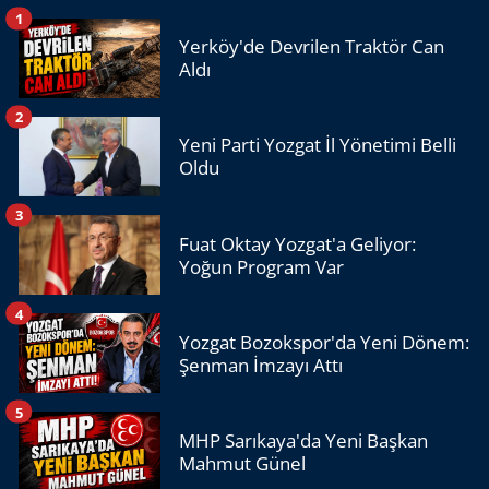
1
Yerköy'de Devrilen Traktör Can
Aldı
2
Yeni Parti Yozgat İl Yönetimi Belli
Oldu
3
Fuat Oktay Yozgat'a Geliyor:
Yoğun Program Var
4
Yozgat Bozokspor'da Yeni Dönem:
Şenman İmzayı Attı
5
MHP Sarıkaya'da Yeni Başkan
Mahmut Günel