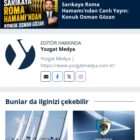
Sarıkaya Roma
Hamamı'ndan Canlı Yayın:
Konuk Osman Gözan
EDITÖR HAKKINDA
Yozgat Medya
Yozgat Medya |
https://www.yozgatmedya.com.tr/
Bunlar da ilginizi çekebilir