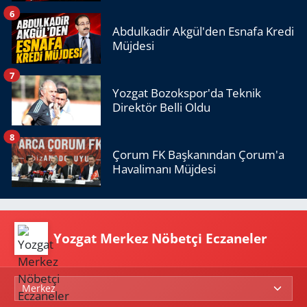
6
Abdulkadir Akgül'den Esnafa Kredi
Müjdesi
7
Yozgat Bozokspor'da Teknik
Direktör Belli Oldu
8
Çorum FK Başkanından Çorum'a
Havalimanı Müjdesi
Yozgat Merkez Nöbetçi Eczaneler