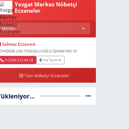
Yozgat Merkez Nöbetçi
Eczaneler
Solmaz Eczanesi
EYHZADE CAD TONUSLU OĞLU İŞHANI NO 10
0 (354) 212 44 18
Yol Tarifi Al
Tüm Nöbetçi Eczaneler
Yükleniyor...