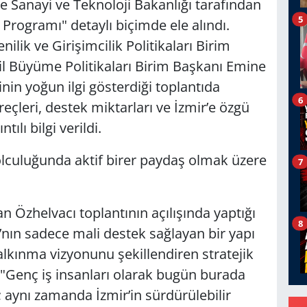
 Sanayi ve Teknoloji Bakanlığı tarafından
5
Programı" detaylı biçimde ele alındı.
ilik ve Girişimcilik Politikaları Birim
il Büyüme Politikaları Birim Başkanı Emine
inin yoğun ilgi gösterdiği toplantıda
6
çleri, destek miktarları ve İzmir’e özgü
ılı bilgi verildi.
yolculuğunda aktif birer paydaş olmak üzere
7
Özhelvacı toplantının açılışında yaptığı
8
nın sadece mali destek sağlayan bir yapı
lkınma vizyonunu şekillendiren stratejik
"Genç iş insanları olarak bugün burada
l; aynı zamanda İzmir’in sürdürülebilir