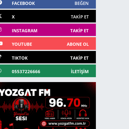
FACEBOOK
BEĞEN
X
TAKIP ET
INSTAGRAM
TAKIP ET
YOUTUBE
ABONE OL
TIKTOK
TAKIP ET
05537226666
İLETIŞIM