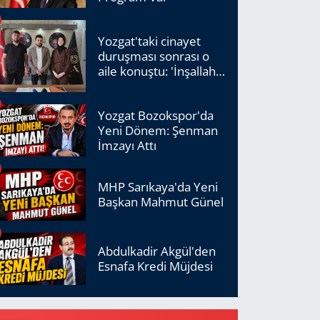
Yozgat'taki cinayet
duruşması sonrası o
aile konuştu: 'İnşallah
adalet tecelli edecek'
Yozgat Bozokspor'da
Yeni Dönem: Şenman
İmzayı Attı
MHP Sarıkaya'da Yeni
Başkan Mahmut Günel
Abdulkadir Akgül'den
Esnafa Kredi Müjdesi