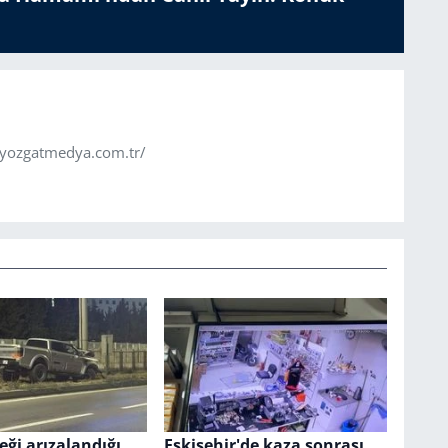
.yozgatmedya.com.tr/
eği arızalandığı
Eskişehir'de kaza sonrası