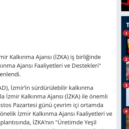
1
mir Kalkınma Ajansı (İZKA) iş birliğinde
2
ınma Ajansı Faaliyetleri ve Destekleri"
zenlendi.
3
D), İzmir’in sürdürülebilir kalkınma
a İzmir Kalkınma Ajansı (İZKA) ile önemli
Ağustos Pazartesi günü çevrim içi ortamda
4
nelik İzmir Kalkınma Ajansı Faaliyetleri ve
oplantısında, İZKA’nın "Üretimde Yeşil