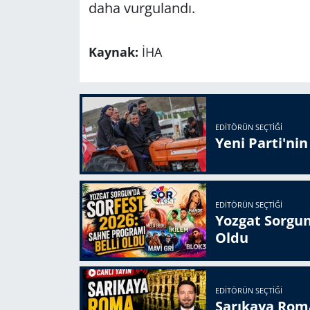
daha vurgulandı.
Kaynak:
İHA
EDITÖRÜN SEÇTIĞI
Yeni Parti'ni
EDITÖRÜN SEÇTIĞI
Yozgat Sorgun
Oldu
EDITÖRÜN SEÇTIĞI
Sarıkaya Rom