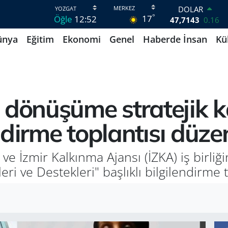
DOLAR
°
17
Öğle
12:52
47,7143
0.16
EURO
ünya
Eğitim
Ekonomi
Genel
Haberde İnsan
Kü
55,0317
-0.02
STERLİN
64,2463
0.07
GRAM ALTIN
6510.40
0.45
BİST100
dönüşüme stratejik ka
13.799
70
BITCOIN
endirme toplantısı düze
64.225,61
-0.63
 ve İzmir Kalkınma Ajansı (İZKA) iş birl
eri ve Destekleri" başlıklı bilgilendirme