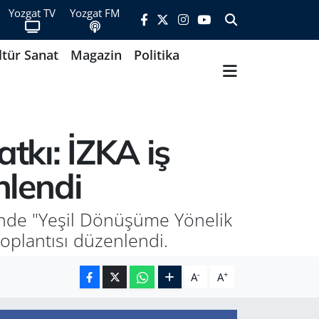
Yozgat TV
Yozgat FM
ltür Sanat
Magazin
Politika
tkı: İZKA iş
nlendi
iğinde "Yeşil Dönüşüme Yönelik
 toplantısı düzenlendi.
-
+
A
A