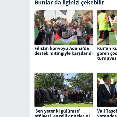
Bunlar da ilginizi çekebilir
Filistin konvoyu Adana'da
Kur'an ku
destek mitingiyle karşılandı
gören çoc
turnuvas
'Sen yeter ki gülümse'
Vali Taşo
atölyesi, engelli annelerini
vatandaşl