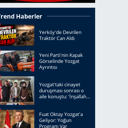
Trend Haberler
Yerköy'de Devrilen
Traktör Can Aldı
Yeni Parti'nin Kapak
Görselinde Yozgat
Ayrıntısı
Yozgat'taki cinayet
duruşması sonrası o
aile konuştu: 'İnşallah
adalet tecelli edecek'
Fuat Oktay Yozgat'a
Geliyor: Yoğun
Program Var