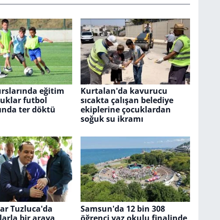
rslarında eğitim
Kurtalan'da kavurucu
uklar futbol
sıcakta çalışan belediye
ında ter döktü
ekiplerine çocuklardan
soğuk su ikramı
lar Tuzluca'da
Samsun'da 12 bin 308
arla bir araya
öğrenci yaz okulu finalinde