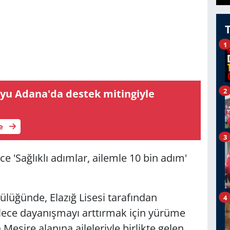
1
2
oyu Adana'da destek mitingiyle
le
3
ce 'Sağlıklı adımlar, ailemle 10 bin adım'
cülüğünde, Elazığ Lisesi tarafından
4
ailece dayanışmayı arttırmak için yürüme
n Mesire alanına aileleriyle birlikte gelen