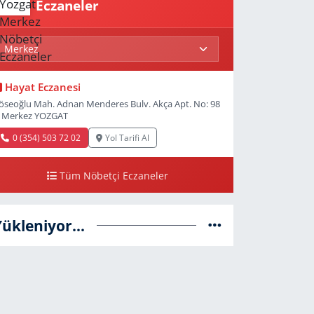
Eczaneler
Hayat Eczanesi
öseoğlu Mah. Adnan Menderes Bulv. Akça Apt. No: 98
 Merkez YOZGAT
0 (354) 503 72 02
Yol Tarifi Al
Tüm Nöbetçi Eczaneler
Yükleniyor...