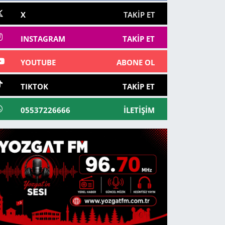
X
TAKIP ET
INSTAGRAM
TAKIP ET
YOUTUBE
ABONE OL
TIKTOK
TAKIP ET
05537226666
İLETIŞIM