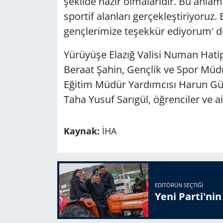
şekilde hazır olmalarıdır. Bu anla
sportif alanları gerçekleştiriyoruz
gençlerimize teşekkür ediyorum' d
Yürüyüşe Elazığ Valisi Numan Hatip
Beraat Şahin, Gençlik ve Spor Müdür
Eğitim Müdür Yardımcısı Harun Gü
Taha Yusuf Sarıgül, öğrenciler ve ail
Kaynak:
İHA
EDITÖRÜN SEÇTIĞI
Yeni Parti'ni