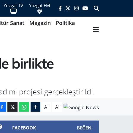
Yozgat TV
Yozgat FM
ltür Sanat
Magazin
Politika
e birlikte
adım' projesi gerçekleştirildi.
-
+
A
A
FACEBOOK
BEĞEN