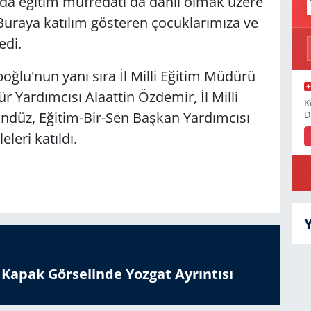
mda eğitim müfredatı da dahil olmak üzere
. Buraya katılım gösteren çocuklarımıza ve
edi.
oğlu'nun yanı sıra İl Milli Eğitim Müdürü
 Yardımcısı Alaattin Özdemir, İl Milli
K
D
ndüz, Eğitim-Bir-Sen Başkan Yardımcısı
eleri katıldı.
n Kapak Görselinde Yozgat Ayrıntısı