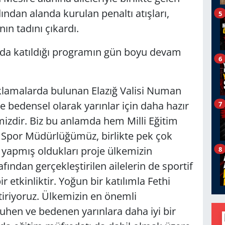
ndan alanda kurulan penaltı atışları,
5
nın tadını çıkardı.
 da katıldığı programın gün boyu devam
6
ıklamalarda bulunan Elazığ Valisi Numan
ve bedensel olarak yarınlar için daha hazır
7
mizdir. Biz bu anlamda hem Milli Eğitim
Spor Müdürlüğümüz, birlikte pek çok
 yapmış oldukları proje ülkemizin
8
afından gerçekleştirilen ailelerin de sportif
r etkinliktir. Yoğun bir katılımla Fethi
iriyoruz. Ülkemizin en önemli
ruhen ve bedenen yarınlara daha iyi bir