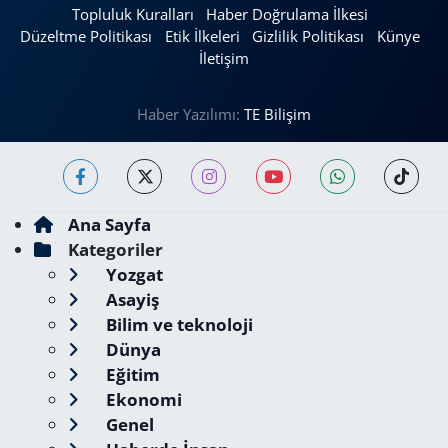
Topluluk Kuralları
Haber Doğrulama İlkesi
Düzeltme Politikası
Etik İlkeleri
Gizlilik Politikası
Künye
İletişim
Haber Yazılımı:
TE Bilişim
Ana Sayfa
Kategoriler
Yozgat
Asayiş
Bilim ve teknoloji
Dünya
Eğitim
Ekonomi
Genel