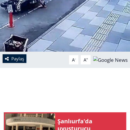
Paylaş
-
+
A
A
Şanlıurfa'da
uyuşturucu