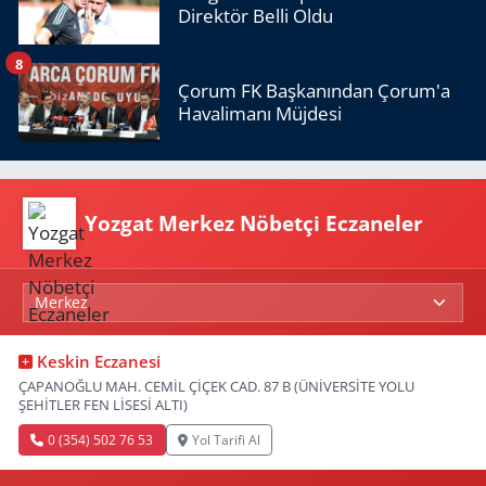
Direktör Belli Oldu
8
Çorum FK Başkanından Çorum'a
Havalimanı Müjdesi
Yozgat Merkez Nöbetçi Eczaneler
Keskin Eczanesi
ÇAPANOĞLU MAH. CEMİL ÇİÇEK CAD. 87 B (ÜNİVERSİTE YOLU
ŞEHİTLER FEN LİSESİ ALTI)
0 (354) 502 76 53
Yol Tarifi Al