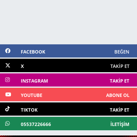
FACEBOOK
BEĞEN
X
TAKIP ET
INSTAGRAM
TAKIP ET
YOUTUBE
ABONE OL
TIKTOK
TAKIP ET
05537226666
İLETIŞIM