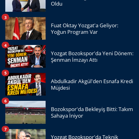
Oldu
3
Fuat Oktay Yozgat'a Geliyor:
Yoğun Program Var
4
Yozgat Bozokspor'da Yeni Dönem:
Şenman İmzayı Attı
5
Abdulkadir Akgül'den Esnafa Kredi
Müjdesi
6
Bozokspor'da Bekleyiş Bitti: Takım
Sahaya İniyor
7
Yozgat Bozokspor'da Teknik