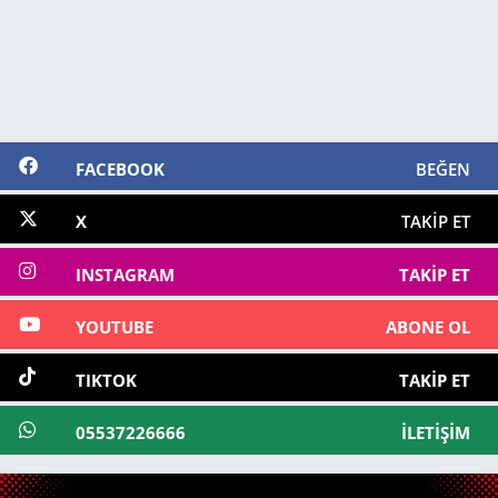
FACEBOOK
BEĞEN
X
TAKIP ET
INSTAGRAM
TAKIP ET
YOUTUBE
ABONE OL
TIKTOK
TAKIP ET
05537226666
İLETIŞIM