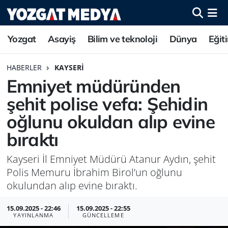
Yozgat
Asayiş
Bilim ve teknoloji
Dünya
Eğit
HABERLER
KAYSERI
Emniyet müdüründen
şehit polise vefa: Şehidin
oğlunu okuldan alıp evine
bıraktı
Kayseri İl Emniyet Müdürü Atanur Aydın, şehit
Polis Memuru İbrahim Birol’un oğlunu
okulundan alıp evine bıraktı.
15.09.2025 - 22:46
15.09.2025 - 22:55
YAYINLANMA
GÜNCELLEME