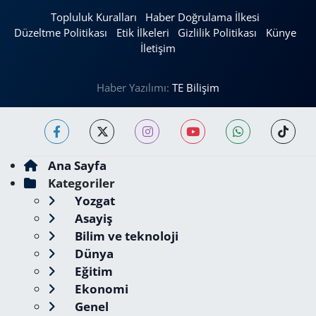
Topluluk Kuralları
Haber Doğrulama İlkesi
Düzeltme Politikası
Etik İlkeleri
Gizlilik Politikası
Künye
İletişim
Haber Yazılımı:
TE Bilişim
Ana Sayfa
Kategoriler
Yozgat
Asayiş
Bilim ve teknoloji
Dünya
Eğitim
Ekonomi
Genel