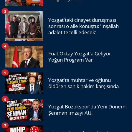
3
Yozgat'taki cinayet duruşması
sonrası o aile konuştu: 'İnşallah
adalet tecelli edecek'
4
Fuat Oktay Yozgat'a Geliyor:
Yoğun Program Var
5
Yozgat'ta muhtar ve oğlunu
öldüren sanık hakim karşısında
6
Yozgat Bozokspor'da Yeni Dönem:
Şenman İmzayı Attı
7