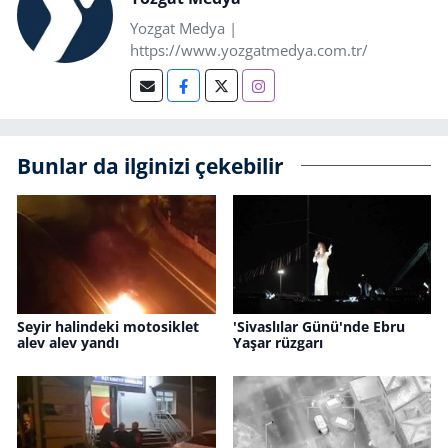
Yozgat Medya |
https://www.yozgatmedya.com.tr/
Bunlar da ilginizi çekebilir
Seyir halindeki motosiklet
'Sivaslılar Günü'nde Ebru
alev alev yandı
Yaşar rüzgarı