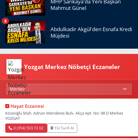
MHP Sarıkaya'da Yeni Başkan
Mahmut Günel
8
Abdulkadir Akgül'den Esnafa Kredi
Müjdesi
Yozgat Merkez Nöbetçi Eczaneler
Hayat Eczanesi
Köseoğlu Mah. Adnan Menderes Bulv. Akça Apt. No: 98 D Merkez
YOZGAT
0 (354) 503 72 02
Yol Tarifi Al