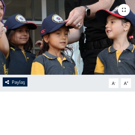
Paylaş
-
+
A
A