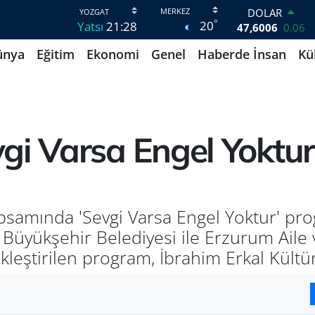
DOLAR
°
20
Yatsı
21:28
47,6006
0.06
EURO
ünya
Eğitim
Ekonomi
Genel
Haberde İnsan
Kü
55,0250
0.02
STERLİN
64,2398
0.2
GRAM ALTIN
6513.94
0.32
BİST100
gi Varsa Engel Yoktu
13.799
70
BITCOIN
64.643,95
0.16
kapsamında 'Sevgi Varsa Engel Yoktur' p
 Büyükşehir Belediyesi ile Erzurum Aile 
kleştirilen program, İbrahim Erkal Kültü