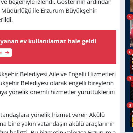
gi ve beğeniyle izlendi. Gösterinin ardından
İl Müdürlüğü ile Erzurum Büyükşehir
5
rildi.
yanan ev kullanılamaz hale geldi
6
le
hir Belediyesi Aile ve Engelli Hizmetleri
7
hir Belediyesi olarak engelli bireylerin
maya yönelik önemli hizmetler yürüttüklerini
8
vatandaşlara yönelik hizmet veren Akülü
ama bine yakın vatandaşın akülü araçlarının
ını belirtti. Bu hizmetin yalnızca Erzurum'a