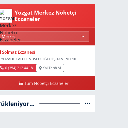
Yozgat Merkez Nöbetçi
Eczaneler
Solmaz Eczanesi
EYHZADE CAD TONUSLU OĞLU İŞHANI NO 10
0 (354) 212 44 18
Yol Tarifi Al
Tüm Nöbetçi Eczaneler
Yükleniyor...