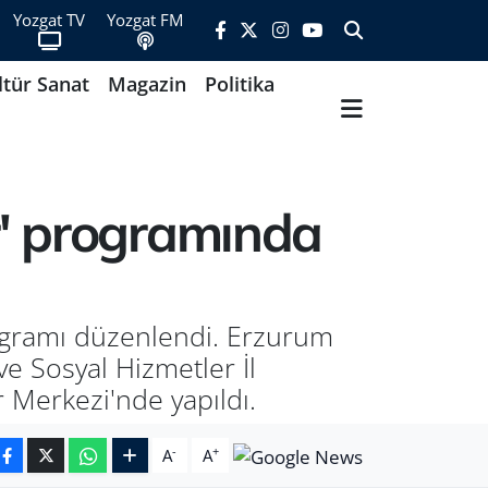
Yozgat TV
Yozgat FM
ltür Sanat
Magazin
Politika
r' programında
rogramı düzenlendi. Erzurum
ve Sosyal Hizmetler İl
r Merkezi'nde yapıldı.
-
+
A
A