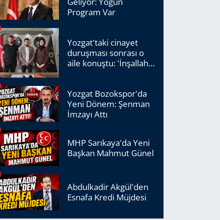
Geliyor: Yoğun
Program Var
Yozgat'taki cinayet
duruşması sonrası o
aile konuştu: 'İnşallah
adalet tecelli edecek'
Yozgat Bozokspor'da
Yeni Dönem: Şenman
İmzayı Attı
MHP Sarıkaya'da Yeni
Başkan Mahmut Günel
Abdulkadir Akgül'den
Esnafa Kredi Müjdesi