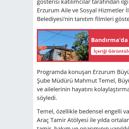
gösterisi katılımcılar tarafından il
Erzurum Aile ve Sosyal Hizmetler 
Belediyesi'nin tanıtım filmleri göste
Bandırma'da 
İçeriği Görüntü
Programda konuşan Erzurum Büyükşe
Şube Müdürü Mahmut Temel, Büyükşe
ve ailelerinin hayatını kolaylaştır
söyledi.
Temel, özellikle bedensel engelli 
Araç Tamir Atölyesi ile yılda ortal
tamir, bakım ve onarımının yapıldığ