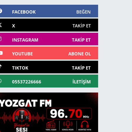
FACEBOOK
BEĞEN
X
TAKIP ET
INSTAGRAM
TAKIP ET
YOUTUBE
ABONE OL
TIKTOK
TAKIP ET
05537226666
İLETIŞIM