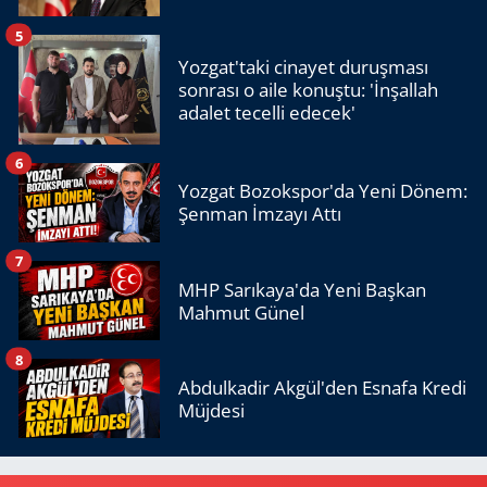
5
Yozgat'taki cinayet duruşması
sonrası o aile konuştu: 'İnşallah
adalet tecelli edecek'
6
Yozgat Bozokspor'da Yeni Dönem:
Şenman İmzayı Attı
7
MHP Sarıkaya'da Yeni Başkan
Mahmut Günel
8
Abdulkadir Akgül'den Esnafa Kredi
Müjdesi