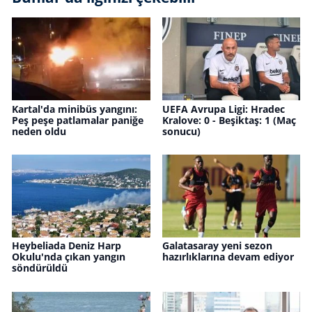
Kartal'da minibüs yangını:
UEFA Avrupa Ligi: Hradec
Peş peşe patlamalar paniğe
Kralove: 0 - Beşiktaş: 1 (Maç
neden oldu
sonucu)
Heybeliada Deniz Harp
Galatasaray yeni sezon
Okulu'nda çıkan yangın
hazırlıklarına devam ediyor
söndürüldü