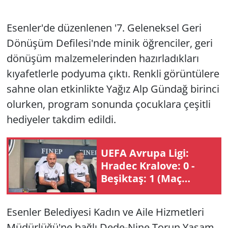
Esenler'de düzenlenen '7. Geleneksel Geri
Dönüşüm Defilesi'nde minik öğrenciler, geri
dönüşüm malzemelerinden hazırladıkları
kıyafetlerle podyuma çıktı. Renkli görüntülere
sahne olan etkinlikte Yağız Alp Gündağ birinci
olurken, program sonunda çocuklara çeşitli
hediyeler takdim edildi.
UEFA Avrupa Ligi:
Hradec Kralove: 0 -
Beşiktaş: 1 (Maç
sonucu)
Esenler Belediyesi Kadın ve Aile Hizmetleri
Müdürlüğü'ne bağlı Dede-Nine Torun Yaşam