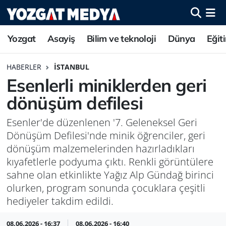
Yozgat
Asayiş
Bilim ve teknoloji
Dünya
Eğit
HABERLER
İSTANBUL
Esenlerli miniklerden geri
dönüşüm defilesi
Esenler'de düzenlenen '7. Geleneksel Geri
Dönüşüm Defilesi'nde minik öğrenciler, geri
dönüşüm malzemelerinden hazırladıkları
kıyafetlerle podyuma çıktı. Renkli görüntülere
sahne olan etkinlikte Yağız Alp Gündağ birinci
olurken, program sonunda çocuklara çeşitli
hediyeler takdim edildi.
08.06.2026 - 16:37
08.06.2026 - 16:40