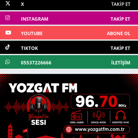
X
TAKIP ET
INSTAGRAM
TAKIP ET
YOUTUBE
ABONE OL
TIKTOK
TAKIP ET
05537226666
İLETIŞIM