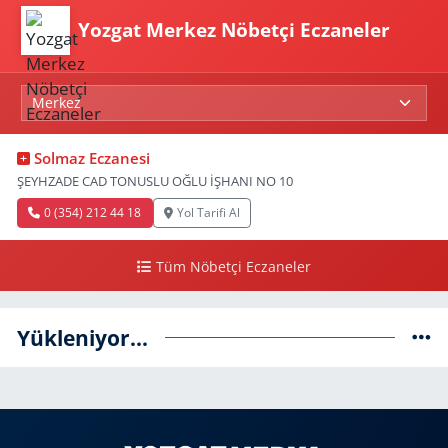
Yozgat Merkez Nöbetçi Eczaneler
Solmaz Eczanesi
ŞEYHZADE CAD TONUSLU OĞLU İŞHANI NO 10
0 (354) 212 44 18
Yol Tarifi Al
Tüm Nöbetçi Eczaneler
Yükleniyor...