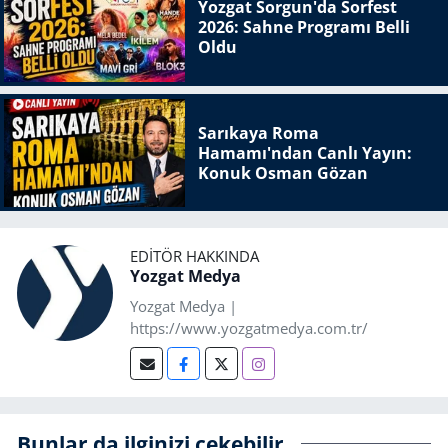
Yozgat Sorgun'da Sorfest
2026: Sahne Programı Belli
Oldu
Sarıkaya Roma
Hamamı'ndan Canlı Yayın:
Konuk Osman Gözan
EDITÖR HAKKINDA
Yozgat Medya
Yozgat Medya |
https://www.yozgatmedya.com.tr/
Bunlar da ilginizi çekebilir