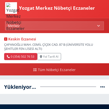
Yozgat Merkez Nöbetçi Eczaneler
Keskin Eczanesi
ÇAPANOĞLU MAH. CEMİL ÇİÇEK CAD. 87 B (ÜNİVERSİTE YOLU
ŞEHİTLER FEN LİSESİ ALTI)
0 (354) 502 76 53
Yol Tarifi Al
Tüm Nöbetçi Eczaneler
Yükleniyor...