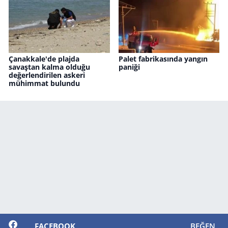
Çanakkale'de plajda
Palet fabrikasında yangın
savaştan kalma olduğu
paniği
değerlendirilen askeri
mühimmat bulundu
FACEBOOK
BEĞEN