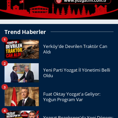
Trend Haberler
1
Yerköy'de Devrilen Traktör Can
Aldı
2
Yeni Parti Yozgat İl Yönetimi Belli
Oldu
3
Fuat Oktay Yozgat'a Geliyor:
Yoğun Program Var
4
Yozgat Bozokspor'da Yeni Dönem: