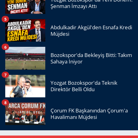
Şenman İmzayı Attı
5
Abdulkadir Akgül'den Esnafa Kredi
Müjdesi
6
Bozokspor'da Bekleyiş Bitti: Takım
Sahaya İniyor
7
Yozgat Bozokspor'da Teknik
Direktör Belli Oldu
8
Çorum FK Başkanından Çorum'a
Havalimanı Müjdesi