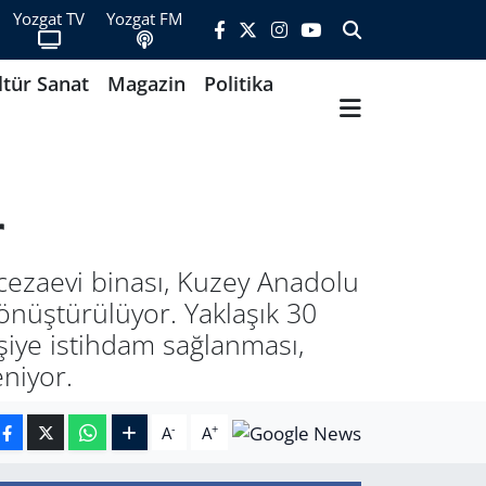
Yozgat TV
Yozgat FM
ltür Sanat
Magazin
Politika
r
cezaevi binası, Kuzey Anadolu
önüştürülüyor. Yaklaşık 30
işiye istihdam sağlanması,
eniyor.
-
+
A
A