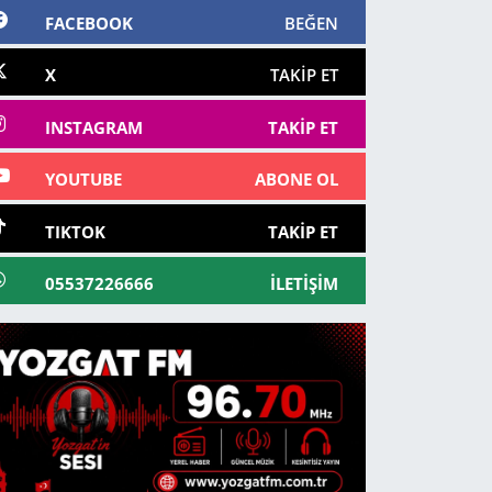
FACEBOOK
BEĞEN
X
TAKIP ET
INSTAGRAM
TAKIP ET
YOUTUBE
ABONE OL
TIKTOK
TAKIP ET
05537226666
İLETIŞIM