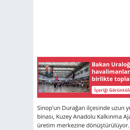
Bakan Uraloğ
havalimanları
birlikte topl
hizmet verild
İçeriği Görüntü
Sinop'un Durağan ilçesinde uzun yı
binası, Kuzey Anadolu Kalkınma Aja
üretim merkezine dönüştürülüyor. Y