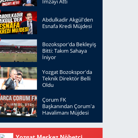
İmzayı Attı
Abdulkadir Akgül'den
Esnafa Kredi Müjdesi
Bozokspor'da Bekleyiş
Bitti: Takım Sahaya
İniyor
Yozgat Bozokspor'da
Teknik Direktör Belli
Oldu
Çorum FK
Başkanından Çorum'a
Havalimanı Müjdesi
Yozgat Merkez Nöbetçi