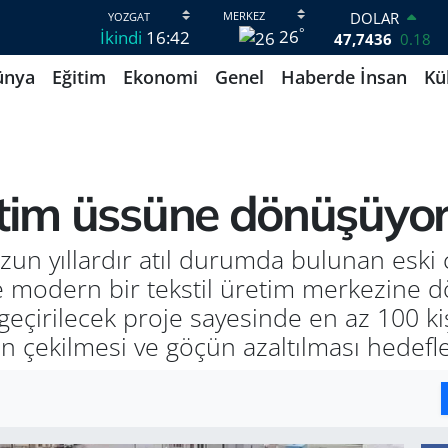
DOLAR
°
26
İkindi
16:42
47,7436
0.18
EURO
ünya
Eğitim
Ekonomi
Genel
Haberde İnsan
Kü
55,2510
0.32
STERLİN
64,4811
0.38
GRAM ALTIN
6660.55
0
BİST100
etim üssüne dönüşüyo
13.779
-14
BITCOIN
64.840,97
-0.15
un yıllardır atıl durumda bulunan eski 
e modern bir tekstil üretim merkezine d
a geçirilecek proje sayesinde en az 100 k
nın çekilmesi ve göçün azaltılması hedefl