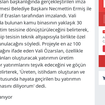
slan başkanlığında gerçekleştirilen imza
şmesi Belediye Başkanı Necmettin Ermiş ile
 Eraslan tarafından imzalandı. Vali
mda bulunan kamu binasının yaklaşık 30
tim tesisine dönüştürüleceğini belirterek,
 tesisin teknik altyapısıyla birlikte özel
A
C
unulacağını söyledi. Projeyle en az 100
ını ifade eden Vali Özarslan, özellikle
kânları oluşturacak yatırımın üretim
ör yatırımlarını teşvik edeceğini ve göçün
elirterek, 'Üreten, istihdam oluşturan ve
tusunda hayata geçirilen bu yatırımın
asını diliyorum' dedi.
anıyor