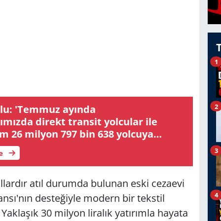
1
2
lu: 'Temmuz ayında
mızda direkt transit yolcular ile
am 26 milyon 797 bin 638 yolcuya
i'
3
le
llardır atıl durumda bulunan eski cezaevi
4
nsı'nın desteğiyle modern bir tekstil
aklaşık 30 milyon liralık yatırımla hayata