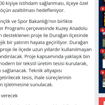
00 kişiye istihdam sağlanması, ilçeye özel
5
göçün azaltılması hedefleniyor.
nçlik ve Spor Bakanlığı'nın birlikte
ler Programı çerçevesinde Kuzey Anadolu
6
 desteklenen proje ile Durağan ilçesinde
jik bir yatırım hayata geçiriliyor. Durağan
roje ile ilçede uzun yıllardır kullanılmayan
7
ndırılacak. Proje kapsamında yaklaşık bin
dern bir tekstil üretim tesisi kurularak,
 sağlanacak. Teknik altyapısı
8
irilecek tesis, ihale süreçlerinin
ın işletmesine sunulacak.
ç verecek