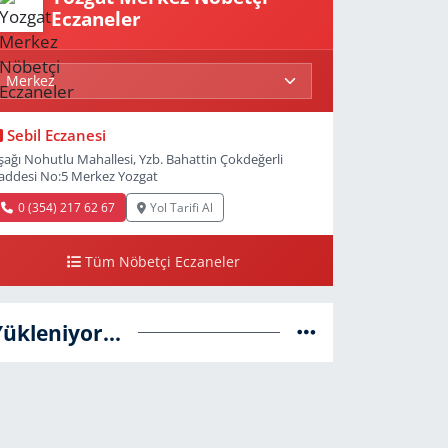
Eczaneler
Sebil Eczanesi
şağı Nohutlu Mahallesi, Yzb. Bahattin Çokdeğerli
addesi No:5 Merkez Yozgat
0 (354) 217 62 67
Yol Tarifi Al
Tüm Nöbetçi Eczaneler
Yükleniyor...