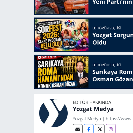
Yeni Parti'ni
EDITÖRÜN SEÇTIĞI
Yozgat Sorgun
Oldu
EDITÖRÜN SEÇTIĞI
Sarıkaya Rom
Osman Gözan
EDITÖR HAKKINDA
Yozgat Medya
Yozgat Medya | https://www