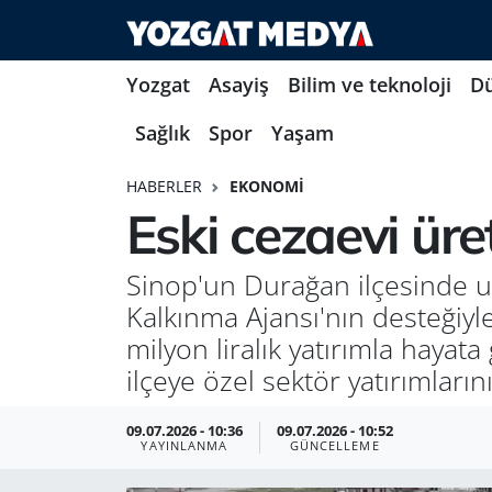
Yozgat
Asayiş
Bilim ve teknoloji
D
Sağlık
Spor
Yaşam
HABERLER
EKONOMI
Eski cezaevi ür
Sinop'un Durağan ilçesinde uz
Kalkınma Ajansı'nın desteğiyl
milyon liralık yatırımla hayat
ilçeye özel sektör yatırımları
09.07.2026 - 10:36
09.07.2026 - 10:52
YAYINLANMA
GÜNCELLEME