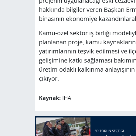
projenin uygulanacağı eski cezaev
hakkında bilgiler veren Başkan Ermiş
binasının ekonomiye kazandırılarak,
Kamu-özel sektör iş birliği model
planlanan proje, kamu kaynakların
yatırımlarının teşvik edilmesi ve il
gelişimine katkı sağlaması bakımı
üretim odaklı kalkınma anlayışının
çıkıyor.
Kaynak:
İHA
EDITÖRÜN SEÇTIĞI