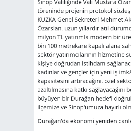
Sinop Valiliğinde Vali Mustafa Özar
töreninde projenin protokol sözle
KUZKA Genel Sekreteri Mehmet Akif
Özarslan, uzun yıllardır atıl duru
milyon TL yatırımla modern bir üre
bin 100 metrekare kapalı alana sahip
sektör yatırımcılarının hizmetine s
kişiye doğrudan istihdam sağlanacağ
kadınlar ve gençler için yeni iş im
kapasitesini artıracağını, özel sekt
azaltılmasına katkı sağlayacağını b
büyüyen bir Durağan hedefi doğrul
ilçemize ve Sinop'umuza hayırlı olm
Durağan'da ekonomi yeniden canl