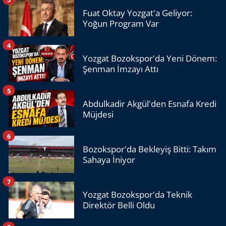
Fuat Oktay Yozgat'a Geliyor:
Yoğun Program Var
4
Yozgat Bozokspor'da Yeni Dönem:
Şenman İmzayı Attı
5
Abdulkadir Akgül'den Esnafa Kredi
Müjdesi
6
Bozokspor'da Bekleyiş Bitti: Takım
Sahaya İniyor
7
Yozgat Bozokspor'da Teknik
Direktör Belli Oldu