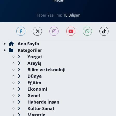
İletişim
Haber Yazılımı:
TE Bilişim
Ana Sayfa
Kategoriler
Yozgat
Asayiş
Bilim ve teknoloji
Dünya
Eğitim
Ekonomi
Genel
Haberde İnsan
Kültür Sanat
Magazin