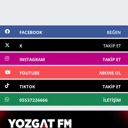
FACEBOOK
BEĞEN
X
TAKIP ET
INSTAGRAM
TAKIP ET
YOUTUBE
ABONE OL
TIKTOK
TAKIP ET
05537226666
İLETIŞIM