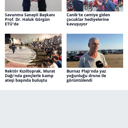
Savunma Sanayii Başkanı
Canik'te camiye giden
Prof. Dr. Haluk Görgün
çocuklar hediyelerine
ETÜ'de
kavuşuyor
Rektör Kızıltoprak, Murat
Burnaz Plajı'nda yaz
Dağı'nda gençlerle kamp
yoğunluğu drone ile
ateşi başında buluştu
görüntülendi