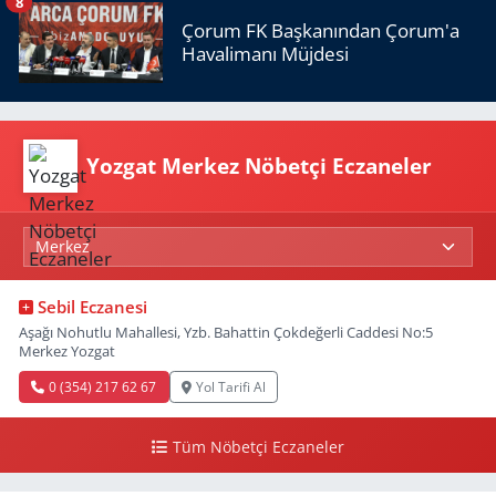
8
Çorum FK Başkanından Çorum'a
Havalimanı Müjdesi
Yozgat Merkez Nöbetçi Eczaneler
Sebil Eczanesi
Aşağı Nohutlu Mahallesi, Yzb. Bahattin Çokdeğerli Caddesi No:5
Merkez Yozgat
0 (354) 217 62 67
Yol Tarifi Al
Tüm Nöbetçi Eczaneler