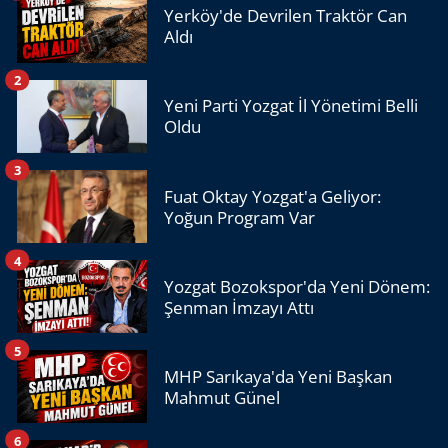
Yerköy'de Devrilen Traktör Can
Aldı
2
Yeni Parti Yozgat İl Yönetimi Belli
Oldu
3
Fuat Oktay Yozgat'a Geliyor:
Yoğun Program Var
4
Yozgat Bozokspor'da Yeni Dönem:
Şenman İmzayı Attı
5
MHP Sarıkaya'da Yeni Başkan
Mahmut Günel
6