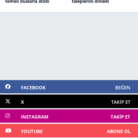
temeli dualarla atıldı
taleplerini dinledi
FACEBOOK
BEĞEN
X
TAKIP ET
INSTAGRAM
TAKIP ET
YOUTUBE
ABONE OL