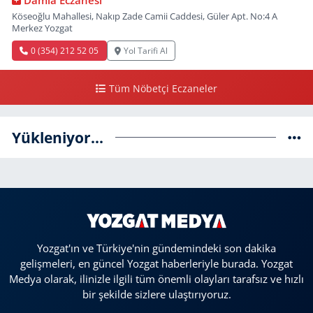
Damla Eczanesi
Köseoğlu Mahallesi, Nakıp Zade Camii Caddesi, Güler Apt. No:4 A
Merkez Yozgat
0 (354) 212 52 05
Yol Tarifi Al
Tüm Nöbetçi Eczaneler
Yükleniyor...
Yozgat'ın ve Türkiye'nin gündemindeki son dakika
gelişmeleri, en güncel Yozgat haberleriyle burada. Yozgat
Medya olarak, ilinizle ilgili tüm önemli olayları tarafsız ve hızlı
bir şekilde sizlere ulaştırıyoruz.