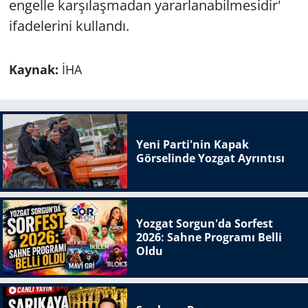
engelle karşılaşmadan yararlanabilmesidir'
ifadelerini kullandı.
Kaynak:
İHA
Yeni Parti'nin Kapak
Görselinde Yozgat Ayrıntısı
Yozgat Sorgun'da Sorfest
2026: Sahne Programı Belli
Oldu