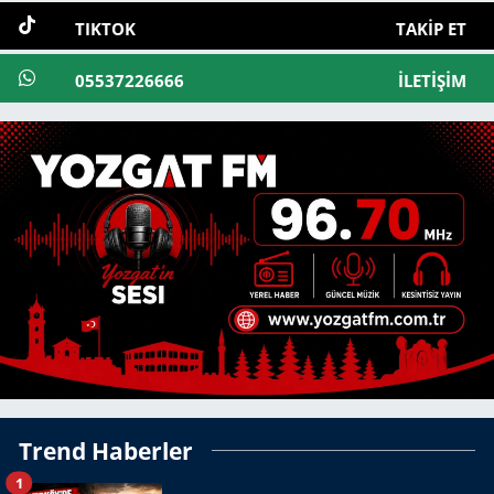
TIKTOK
TAKIP ET
05537226666
İLETIŞIM
Trend Haberler
1