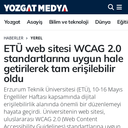
Yozgat
Asayiş
Bilim ve teknoloji
Dünya
Eğit
HABERLER
YEREL
ETÜ web sitesi WCAG 2.0
standartlarına uygun hale
getirilerek tam erişilebilir
oldu
Erzurum Teknik Üniversitesi (ETÜ), 10-16 Mayıs
Engelliler Haftası kapsamında dijital
erişilebilirlik alanında önemli bir düzenlemeyi
hayata geçirdi. Üniversitenin web sitesi,
uluslararası WCAG 2.0 (Web Content
Accessibility Guidelines) standartlarına uygun