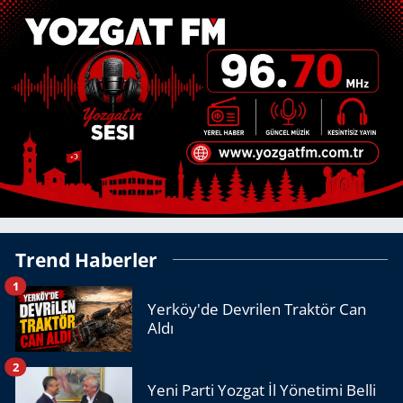
Trend Haberler
1
Yerköy'de Devrilen Traktör Can
Aldı
2
Yeni Parti Yozgat İl Yönetimi Belli