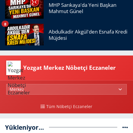
MHP Sarıkaya'da Yeni Başkan
Mahmut Günel
8
Abdulkadir Akgül'den Esnafa Kredi
Müjdesi
Yozgat Merkez Nöbetçi Eczaneler
Tüm Nöbetçi Eczaneler
Yükleniyor...