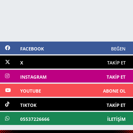
FACEBOOK
BEĞEN
X
TAKIP ET
INSTAGRAM
TAKIP ET
YOUTUBE
ABONE OL
TIKTOK
TAKIP ET
05537226666
İLETIŞIM