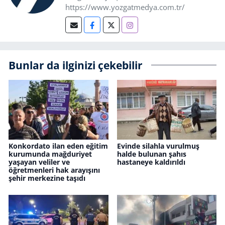
https://www.yozgatmedya.com.tr/
Bunlar da ilginizi çekebilir
Konkordato ilan eden eğitim
Evinde silahla vurulmuş
kurumunda mağduriyet
halde bulunan şahıs
yaşayan veliler ve
hastaneye kaldırıldı
öğretmenleri hak arayışını
şehir merkezine taşıdı