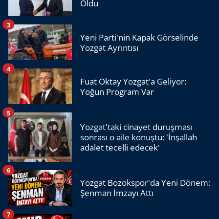
Oldu
3
Yeni Parti'nin Kapak Görselinde
Yozgat Ayrıntısı
4
Fuat Oktay Yozgat'a Geliyor:
Yoğun Program Var
5
Yozgat'taki cinayet duruşması
sonrası o aile konuştu: 'İnşallah
adalet tecelli edecek'
6
Yozgat Bozokspor'da Yeni Dönem:
Şenman İmzayı Attı
7