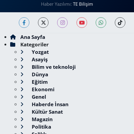
Haber Yazılımı:
TE Bilişim
Ana Sayfa
Kategoriler
Yozgat
Asayiş
Bilim ve teknoloji
Dünya
Eğitim
Ekonomi
Genel
Haberde İnsan
Kültür Sanat
Magazin
Politika