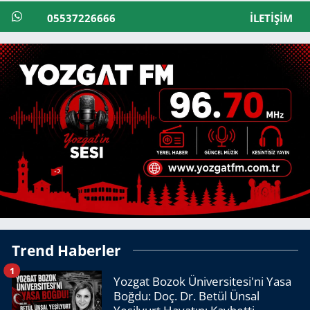
05537226666
İLETIŞIM
Trend Haberler
1
Yozgat Bozok Üniversitesi'ni Yasa
Boğdu: Doç. Dr. Betül Ünsal