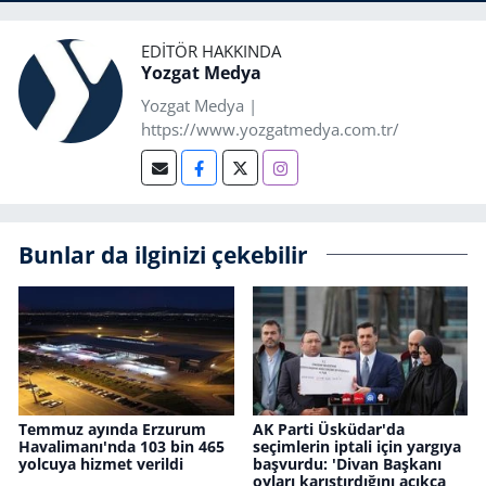
EDITÖR HAKKINDA
Yozgat Medya
Yozgat Medya |
https://www.yozgatmedya.com.tr/
Bunlar da ilginizi çekebilir
Temmuz ayında Erzurum
AK Parti Üsküdar'da
Havalimanı'nda 103 bin 465
seçimlerin iptali için yargıya
yolcuya hizmet verildi
başvurdu: 'Divan Başkanı
oyları karıştırdığını açıkça