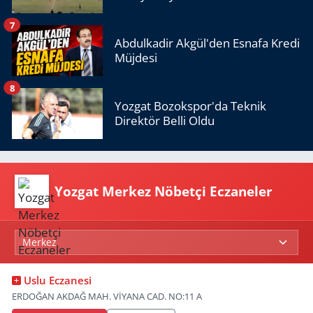
7
Abdulkadir Akgül'den Esnafa Kredi
Müjdesi
8
Yozgat Bozokspor'da Teknik
Direktör Belli Oldu
Yozgat Merkez Nöbetçi Eczaneler
Uslu Eczanesi
ERDOĞAN AKDAĞ MAH. VİYANA CAD. NO:11 A