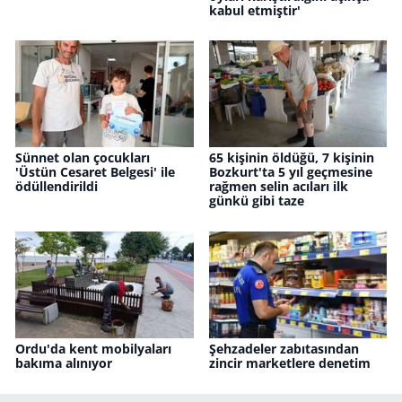
kabul etmiştir'
Sünnet olan çocukları
65 kişinin öldüğü, 7 kişinin
'Üstün Cesaret Belgesi' ile
Bozkurt'ta 5 yıl geçmesine
ödüllendirildi
rağmen selin acıları ilk
günkü gibi taze
Ordu'da kent mobilyaları
Şehzadeler zabıtasından
bakıma alınıyor
zincir marketlere denetim