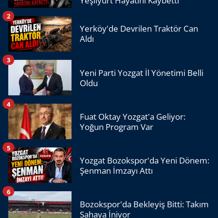
Yeşilyurt Hayatını Kaybetti
2
Yerköy'de Devrilen Traktör Can
Aldı
3
Yeni Parti Yozgat İl Yönetimi Belli
Oldu
4
Fuat Oktay Yozgat'a Geliyor:
Yoğun Program Var
5
Yozgat Bozokspor'da Yeni Dönem:
Şenman İmzayı Attı
6
Bozokspor'da Bekleyiş Bitti: Takım
Sahaya İniyor