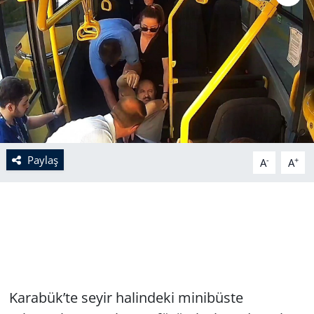
Paylaş
-
+
A
A
Karabük’te seyir halindeki minibüste