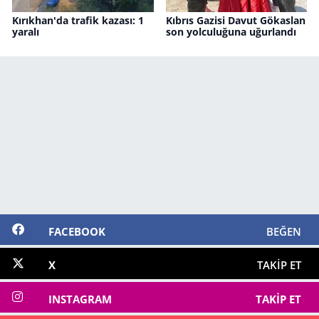
Kırıkhan'da trafik kazası: 1
Kıbrıs Gazisi Davut Gökaslan
yaralı
son yolculuğuna uğurlandı
FACEBOOK
BEĞEN
X
TAKIP ET
INSTAGRAM
TAKIP ET