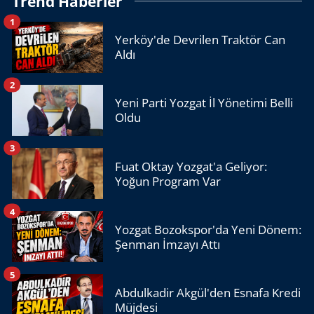
Trend Haberler
1
Yerköy'de Devrilen Traktör Can
Aldı
2
Yeni Parti Yozgat İl Yönetimi Belli
Oldu
3
Fuat Oktay Yozgat'a Geliyor:
Yoğun Program Var
4
Yozgat Bozokspor'da Yeni Dönem:
Şenman İmzayı Attı
5
Abdulkadir Akgül'den Esnafa Kredi
Müjdesi