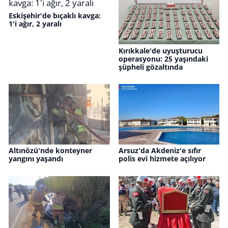
Eskişehir'de bıçaklı kavga:
1'i ağır, 2 yaralı
Kırıkkale'de uyuşturucu
operasyonu: 25 yaşındaki
şüpheli gözaltında
Altınözü'nde konteyner
Arsuz'da Akdeniz'e sıfır
yangını yaşandı
polis evi hizmete açılıyor