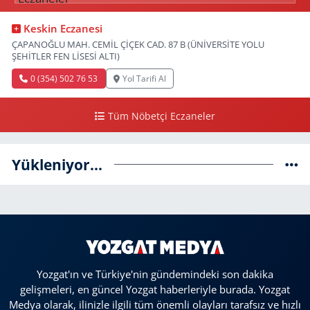
Keskin Eczanesi
ÇAPANOĞLU MAH. CEMİL ÇİÇEK CAD. 87 B (ÜNİVERSİTE YOLU
ŞEHİTLER FEN LİSESİ ALTI)
0 (354) 502 76 53
Yol Tarifi Al
Tüm Nöbetçi Eczaneler
Yükleniyor...
Yozgat'ın ve Türkiye'nin gündemindeki son dakika
gelişmeleri, en güncel Yozgat haberleriyle burada. Yozgat
Medya olarak, ilinizle ilgili tüm önemli olayları tarafsız ve hızlı