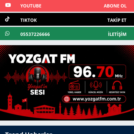
YOUTUBE
ABONE OL
TIKTOK
TAKIP ET
05537226666
İLETIŞIM