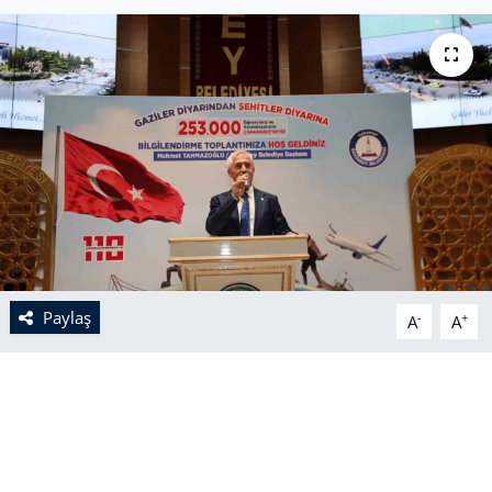
Paylaş
-
+
A
A