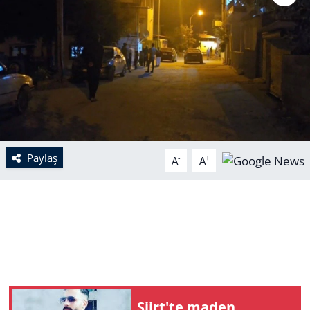
Paylaş
-
+
A
A
Siirt'te maden