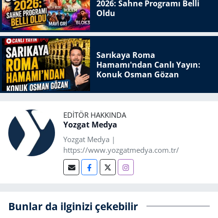
2026: Sahne Programı Belli
Oldu
Sarıkaya Roma
Hamamı'ndan Canlı Yayın:
Konuk Osman Gözan
EDITÖR HAKKINDA
Yozgat Medya
Yozgat Medya |
https://www.yozgatmedya.com.tr/
Bunlar da ilginizi çekebilir