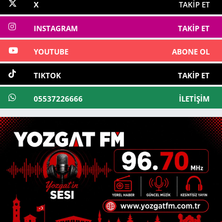
X
TAKIP ET
INSTAGRAM
TAKIP ET
YOUTUBE
ABONE OL
TIKTOK
TAKIP ET
05537226666
İLETIŞIM