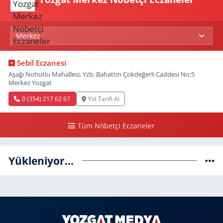
Sebil Eczanesi
Aşağı Nohutlu Mahallesi, Yzb. Bahattin Çokdeğerli Caddesi No:5
Merkez Yozgat
0 (354) 217 62 67
Yol Tarifi Al
Tüm Nöbetçi Eczaneler
Yükleniyor...