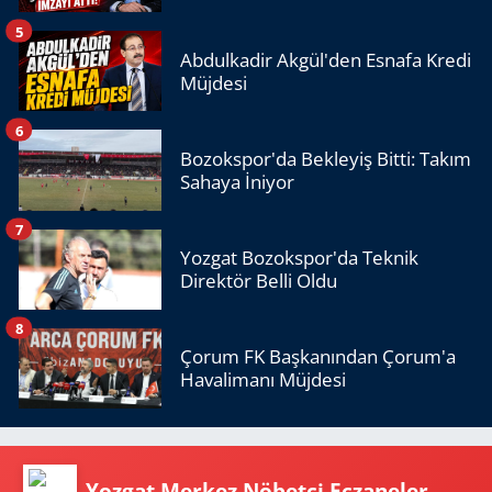
5
Abdulkadir Akgül'den Esnafa Kredi
Müjdesi
6
Bozokspor'da Bekleyiş Bitti: Takım
Sahaya İniyor
7
Yozgat Bozokspor'da Teknik
Direktör Belli Oldu
8
Çorum FK Başkanından Çorum'a
Havalimanı Müjdesi
Yozgat Merkez Nöbetçi Eczaneler