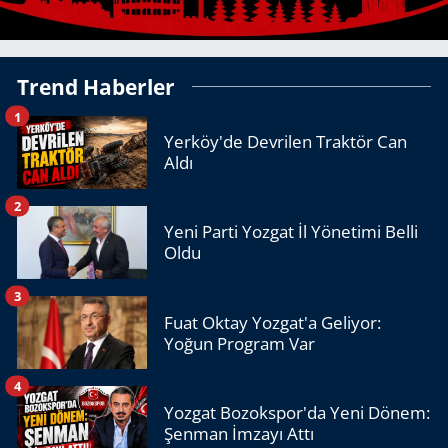
Trend Haberler
1
Yerköy'de Devrilen Traktör Can
Aldı
2
Yeni Parti Yozgat İl Yönetimi Belli
Oldu
3
Fuat Oktay Yozgat'a Geliyor:
Yoğun Program Var
4
Yozgat Bozokspor'da Yeni Dönem:
Şenman İmzayı Attı