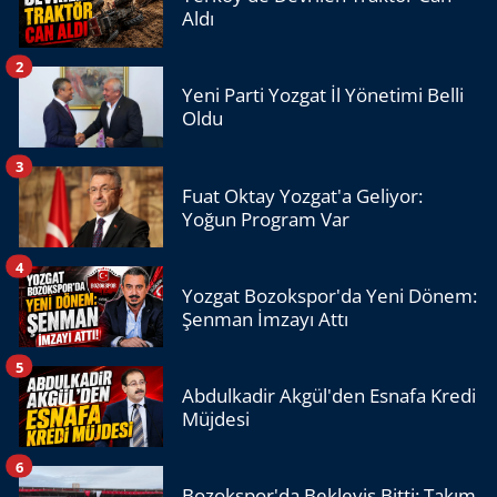
Aldı
2
Yeni Parti Yozgat İl Yönetimi Belli
Oldu
3
Fuat Oktay Yozgat'a Geliyor:
Yoğun Program Var
4
Yozgat Bozokspor'da Yeni Dönem:
Şenman İmzayı Attı
5
Abdulkadir Akgül'den Esnafa Kredi
Müjdesi
6
Bozokspor'da Bekleyiş Bitti: Takım