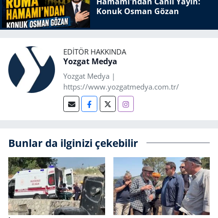
Hamamı'ndan Canlı Yayın:
Konuk Osman Gözan
EDITÖR HAKKINDA
Yozgat Medya
Yozgat Medya |
https://www.yozgatmedya.com.tr/
Bunlar da ilginizi çekebilir