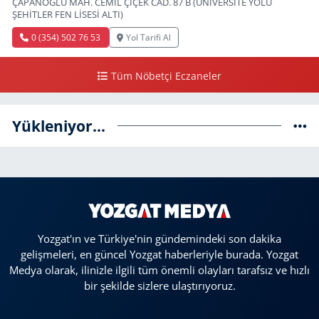
ÇAPANOĞLU MAH. CEMİL ÇİÇEK CAD. 87 B (ÜNİVERSİTE YOLU
ŞEHİTLER FEN LİSESİ ALTI)
0 (354) 502 76 53
Yol Tarifi Al
Tüm Nöbetçi Eczaneler
Yükleniyor...
Yozgat'ın ve Türkiye'nin gündemindeki son dakika
gelişmeleri, en güncel Yozgat haberleriyle burada. Yozgat
Medya olarak, ilinizle ilgili tüm önemli olayları tarafsız ve hızlı
bir şekilde sizlere ulaştırıyoruz.