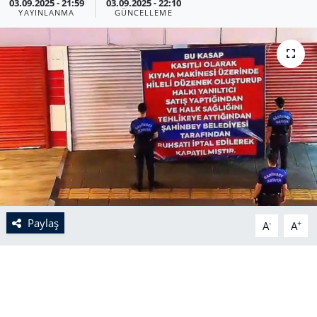
03.09.2025 - 21:59
03.09.2025 - 22:10
YAYINLANMA
GÜNCELLEME
Paylaş
-
+
A
A