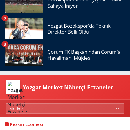
Sahaya İniyor
7
Yozgat Bozokspor'da Teknik
Direktör Belli Oldu
8
Çorum FK Başkanından Çorum'a
Havalimanı Müjdesi
Yozgat Merkez Nöbetçi Eczaneler
Keskin Eczanesi