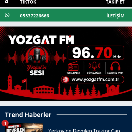
TIKTOK
TAKIP ET
05537226666
İLETIŞIM
Trend Haberler
1
Yerköy'de Devrilen Traktör Can