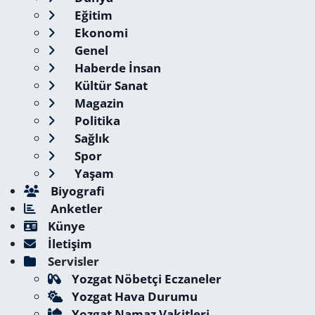
Eğitim
Ekonomi
Genel
Haberde İnsan
Kültür Sanat
Magazin
Politika
Sağlık
Spor
Yaşam
Biyografi
Anketler
Künye
İletişim
Servisler
Yozgat Nöbetçi Eczaneler
Yozgat Hava Durumu
Yozgat Namaz Vakitleri