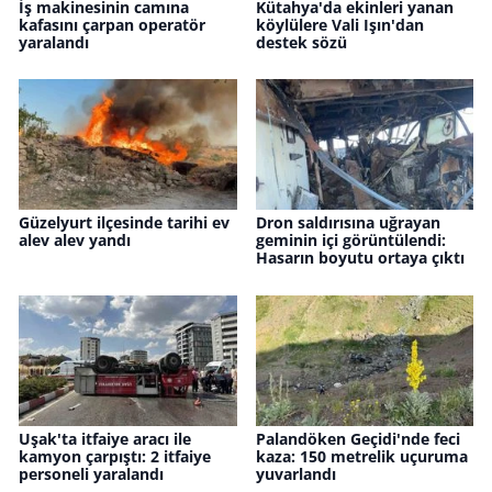
İş makinesinin camına
Kütahya'da ekinleri yanan
kafasını çarpan operatör
köylülere Vali Işın'dan
yaralandı
destek sözü
Güzelyurt ilçesinde tarihi ev
Dron saldırısına uğrayan
alev alev yandı
geminin içi görüntülendi:
Hasarın boyutu ortaya çıktı
Uşak'ta itfaiye aracı ile
Palandöken Geçidi'nde feci
kamyon çarpıştı: 2 itfaiye
kaza: 150 metrelik uçuruma
personeli yaralandı
yuvarlandı