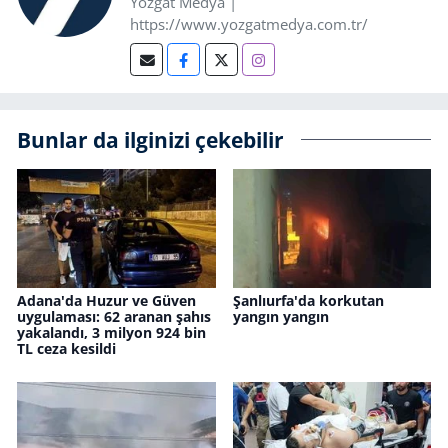
Yozgat Medya |
https://www.yozgatmedya.com.tr/
Bunlar da ilginizi çekebilir
Adana'da Huzur ve Güven
Şanlıurfa'da korkutan
uygulaması: 62 aranan şahıs
yangın yangın
yakalandı, 3 milyon 924 bin
TL ceza kesildi