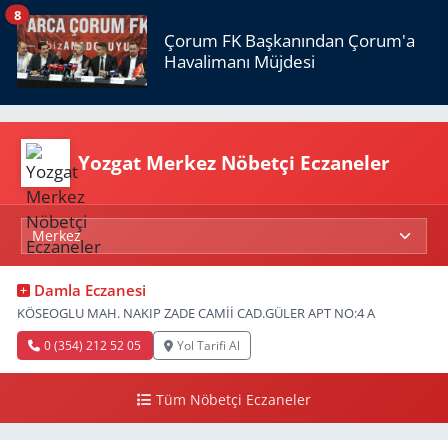
8
Çorum FK Başkanından Çorum'a
Havalimanı Müjdesi
Yozgat Merkez Nöbetçi Eczaneler
Damla Eczanesi
KÖSEOGLU MAH. NAKIP ZADE CAMİİ CAD.GÜLER APT NO:4 A
0 (354) 212 52 05
Yol Tarifi Al
Tüm Nöbetçi Eczaneler