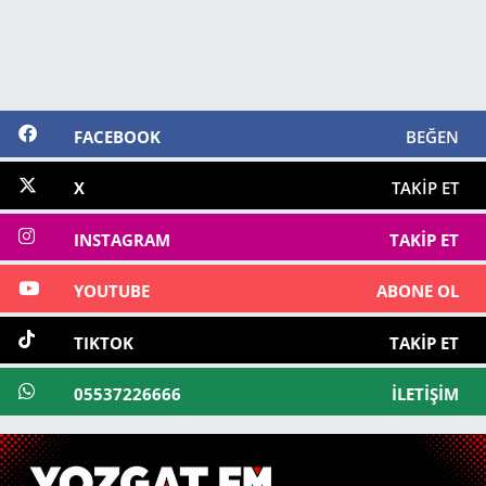
FACEBOOK
BEĞEN
X
TAKIP ET
INSTAGRAM
TAKIP ET
YOUTUBE
ABONE OL
TIKTOK
TAKIP ET
05537226666
İLETIŞIM