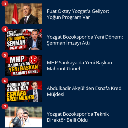
3
Fuat Oktay Yozgat'a Geliyor:
Yoğun Program Var
4
Yozgat Bozokspor'da Yeni Dönem:
Şenman İmzayı Attı
5
MHP Sarıkaya'da Yeni Başkan
Mahmut Günel
6
Abdulkadir Akgül'den Esnafa Kredi
Müjdesi
7
Yozgat Bozokspor'da Teknik
Direktör Belli Oldu